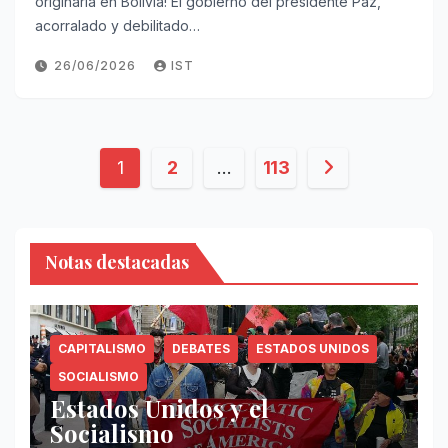
originaria en Bolivia! El gobierno del presidente Paz,
acorralado y debilitado…
26/06/2026
IST
Paginación
1
2
…
113
de
entradas
Notas destacadas
CAPITALISMO
DEBATES
ESTADOS UNIDOS
SOCIALISMO
Estados Unidos y el
Socialismo