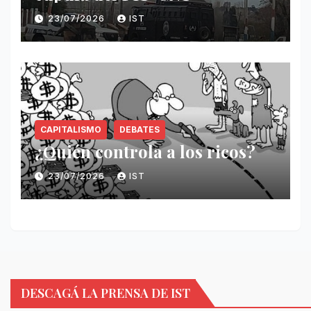
23/07/2026
IST
CAPITALISMO
DEBATES
¿Quién controla a los ricos?
23/07/2026
IST
DESCAGÁ LA PRENSA DE IST