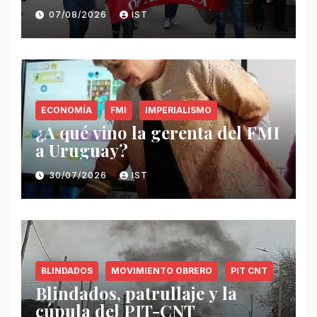
07/08/2026
IST
ECONOMÍA
FMI
IMPERIALISMO
¿A qué vino la gerenta del FMI
a Uruguay?
30/07/2026
IST
BLINDADOS
MOVIMIENTO OBRERO
PIT CNT
Blindados, patrullaje y la
cúpula del PIT-CNT