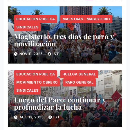
EDUCACIÓN PÚBLICA
MAESTRAS - MAGISTERIO
SINDICALES
Magisterio: tres días de paro y
movilización
NOV 11, 2025
IST
EDUCACIÓN PÚBLICA
HUELGA GENERAL
MOVIMIENTO OBRERO
PARO GENERAL
SINDICALES
Luego del Paro: continuar y
profundizar la lucha
AGO 13, 2025
IST