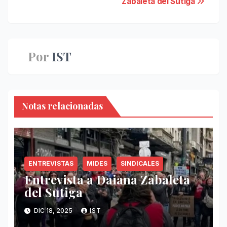
Zabaleta del Sutiga
de
entradas
Por
IST
Notas relacionadas
ENTREVISTAS
MIDES
SINDICALES
Entrevista a Daiana Zabaleta
del Sutiga
DIC 18, 2025
IST