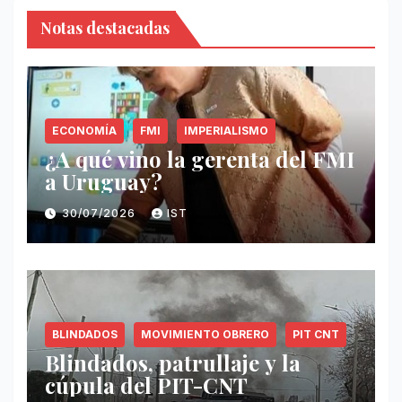
Notas destacadas
ECONOMÍA
FMI
IMPERIALISMO
¿A qué vino la gerenta del FMI
a Uruguay?
30/07/2026
IST
BLINDADOS
MOVIMIENTO OBRERO
PIT CNT
Blindados, patrullaje y la
cúpula del PIT-CNT