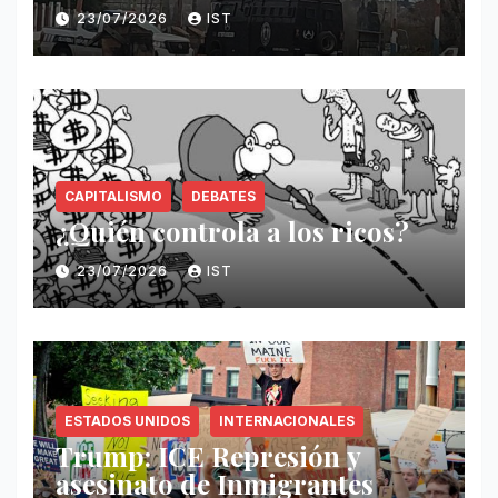
23/07/2026
IST
CAPITALISMO
DEBATES
¿Quién controla a los ricos?
23/07/2026
IST
ESTADOS UNIDOS
INTERNACIONALES
Trump: ICE Represión y
asesinato de Inmigrantes