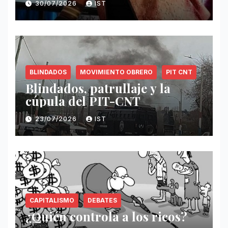
30/07/2026
IST
BLINDADOS
MOVIMIENTO OBRERO
PIT CNT
Blindados, patrullaje y la
cúpula del PIT-CNT
23/07/2026
IST
CAPITALISMO
DEBATES
¿Quién controla a los ricos?