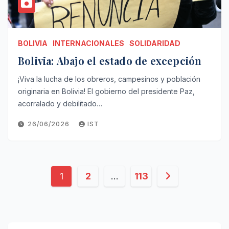
BOLIVIA
INTERNACIONALES
SOLIDARIDAD
Bolivia: Abajo el estado de excepción
¡Viva la lucha de los obreros, campesinos y población
originaria en Bolivia! El gobierno del presidente Paz,
acorralado y debilitado…
26/06/2026
IST
Paginación
1
2
…
113
de
entradas