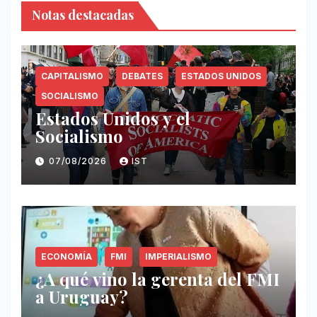
Notas destacadas
CAPITALISMO
DEBATES
ESTADOS UNIDOS
SOCIALISMO
Estados Unidos y el
Socialismo
07/08/2026
IST
ECONOMÍA
FMI
IMPERIALISMO
¿A qué vino la gerenta del FMI
a Uruguay?