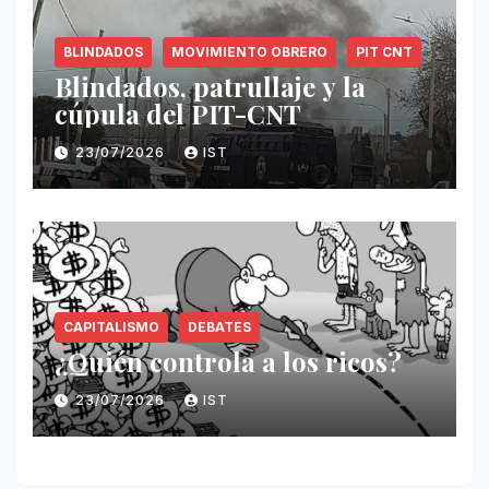
BLINDADOS
MOVIMIENTO OBRERO
PIT CNT
Blindados, patrullaje y la
cúpula del PIT-CNT
23/07/2026
IST
CAPITALISMO
DEBATES
¿Quién controla a los ricos?
23/07/2026
IST