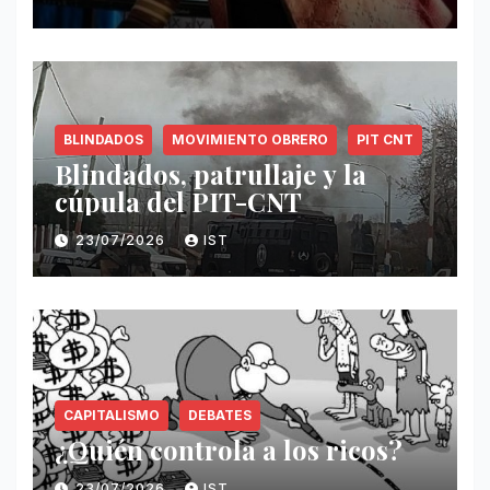
BLINDADOS
MOVIMIENTO OBRERO
PIT CNT
Blindados, patrullaje y la
cúpula del PIT-CNT
23/07/2026
IST
CAPITALISMO
DEBATES
¿Quién controla a los ricos?
23/07/2026
IST