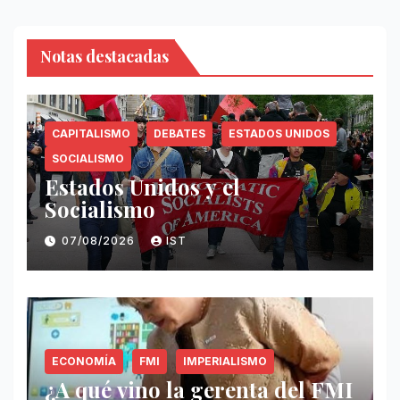
Notas destacadas
CAPITALISMO
DEBATES
ESTADOS UNIDOS
SOCIALISMO
Estados Unidos y el
Socialismo
07/08/2026
IST
ECONOMÍA
FMI
IMPERIALISMO
¿A qué vino la gerenta del FMI