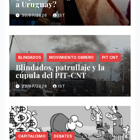
a Uruguay?
30/07/2026
IST
BLINDADOS
MOVIMIENTO OBRERO
PIT CNT
Blindados, patrullaje y la
cúpula del PIT-CNT
23/07/2026
IST
CAPITALISMO
DEBATES