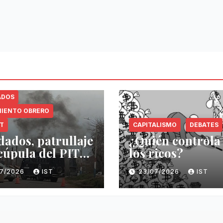
ADOS
IENTO OBRERO
NT
CAPITALISMO
DEBATES
dados, patrullaje
¿Quién controla
 cúpula del PIT-
los ricos?
07/2026
IST
23/07/2026
IST