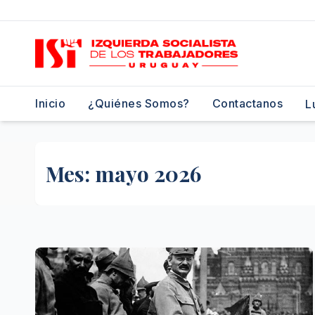
Saltar
al
contenido
Inicio
¿Quiénes Somos?
Contactanos
L
Mes:
mayo 2026