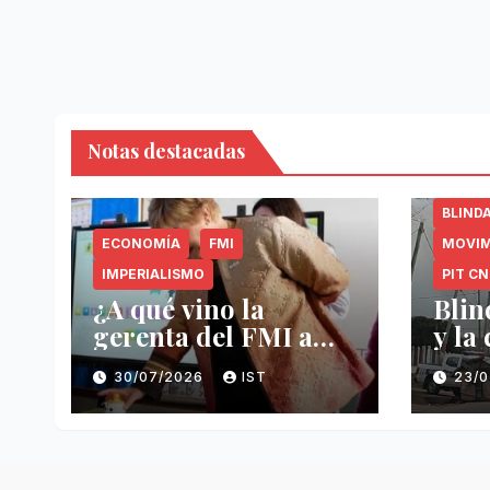
Notas destacadas
BLIND
ECONOMÍA
FMI
MOVIM
IMPERIALISMO
PIT C
¿A qué vino la
Blin
gerenta del FMI a
y la
Uruguay?
CNT
30/07/2026
IST
23/