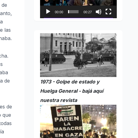
s de
anto,
00:00
00:27
la
e las
inaba.
cha.
as
raba
sa de
1973 - Golpe de estado y
Huelga General - bajá aquí
nuestra revista
des de
o que
 todas
ía