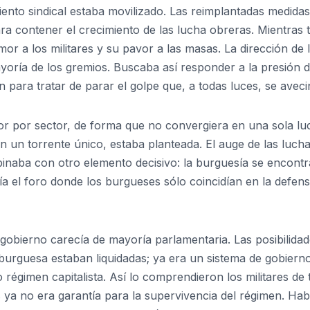
iento sindical estaba movilizado. Las reimplantadas medida
a contener el crecimiento de las lucha obreras. Mientras t
mor a los militares y su pavor a las masas. La dirección de 
ayoría de los gremios. Buscaba así responder a la presión d
ón para tratar de parar el golpe que, a todas luces, se avec
tor por sector, de forma que no convergiera en una sola lu
n un torrente único, estaba planteada. El auge de las luch
mbinaba con otro elemento decisivo: la burguesía se encont
ía el foro donde los burgueses sólo coincidían en la defen
 gobierno carecía de mayoría parlamentaria. Las posibilida
urguesa estaban liquidadas; ya era un sistema de gobiern
o régimen capitalista. Así lo comprendieron los militares de
 ya no era garantía para la supervivencia del régimen. Hab