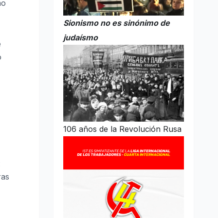
mo
Sionismo no es sinónimo de
judaísmo
e
o
106 años de la Revolución Rusa
:
ras