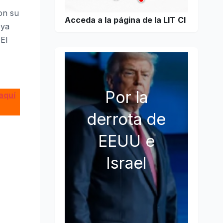
on su
Acceda a la página de la LIT CI
 ya
 El
Por la
aquí
derrota de
EEUU e
Israel