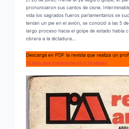
pronunciaron sus cantos de cisne. Interminabl
vida los sagrados fueros parlamentarios se suc
tenían un pie en el avión, se conoció a las 5 d
largo proceso hacia el golpe de estado había c
obrera a la dictadura…
Descargá en PDF la revista que realiza un prof
15 días que conmovieron a Uruguay