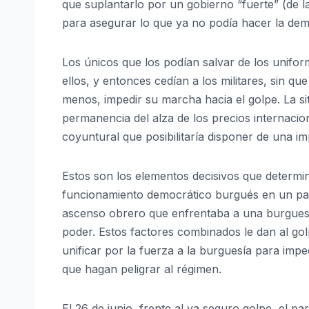
que suplantarlo por un gobierno “fuerte” (de la
para asegurar lo que ya no podía hacer la demo
Los únicos que los podían salvar de los unifo
ellos, y entonces cedían a los militares, sin q
menos, impedir su marcha hacia el golpe. La si
permanencia del alza de los precios internacio
coyuntural que posibilitaría disponer de una i
Estos son los elementos decisivos que determina
funcionamiento democrático burgués en un pa
ascenso obrero que enfrentaba a una burguesía
poder. Estos factores combinados le dan al go
unificar por la fuerza a la burguesía para imped
que hagan peligrar al régimen.
El 26 de junio, frente al ya seguro golpe, el p