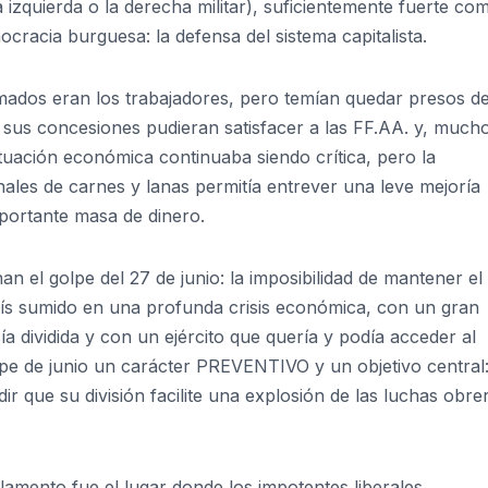
 izquierda o la derecha militar), suficientemente fuerte co
cracia burguesa: la defensa del sistema capitalista.
rmados eran los trabajadores, pero temían quedar presos d
ue sus concesiones pudieran satisfacer a las FF.AA. y, much
tuación económica continuaba siendo crítica, pero la
nales de carnes y lanas permitía entrever una leve mejoría
mportante masa de dinero.
n el golpe del 27 de junio: la imposibilidad de mantener el
ís sumido en una profunda crisis económica, con un gran
 dividida y con un ejército que quería y podía acceder al
lpe de junio un carácter PREVENTIVO y un objetivo central
ir que su división facilite una explosión de las luchas obre
arlamento fue el lugar donde los impotentes liberales