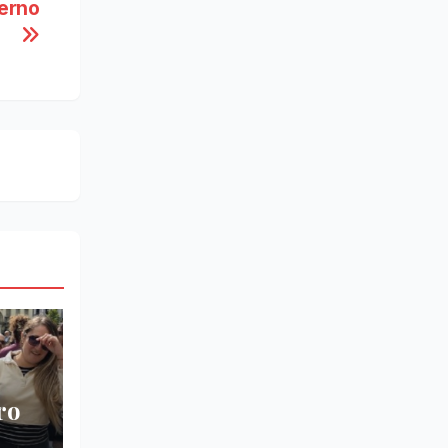
ierno
ro