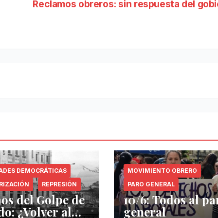
Reclamos obreros: sin respuesta del gob
TADES DEMOCRÁTICAS
MOVIMIENTO OBRERO
RIZACIÓN
REPRESIÓN
PARO GENERAL
ños del Golpe de
10/6: Todos al pa
do: ¿Volver al
general