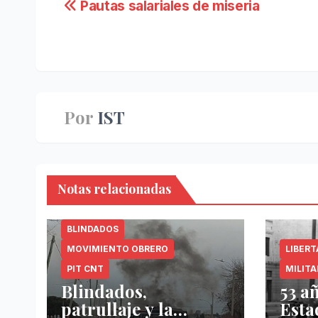
Navegación
Pautas salariales de miseria
de
entradas
Por
IST
Notas relacionadas
BLINDADOS
MOVIMIENTO OBRERO
LIBER
PIT CNT
MILITA
Blindados,
53 a
patrullaje y la
Esta