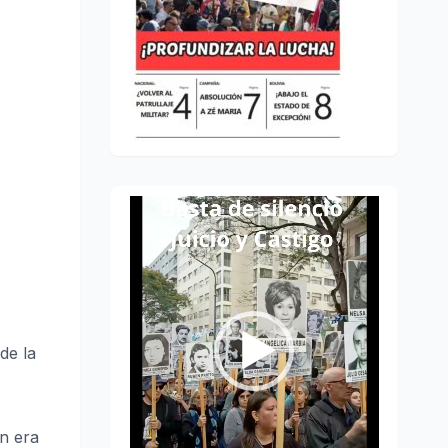
Reproductor
de
vídeo
de la
ón era