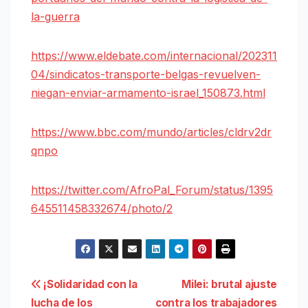
la-guerra
https://www.eldebate.com/internacional/202311
04/sindicatos-transporte-belgas-revuelven-
niegan-enviar-armamento-israel_150873.html
https://www.bbc.com/mundo/articles/cldrv2dr
qnpo
https://twitter.com/AfroPal_Forum/status/1395
645511458332674/photo/2
Navegación
¡Solidaridad con la
Milei: brutal ajuste
lucha de los
contra los trabajadores