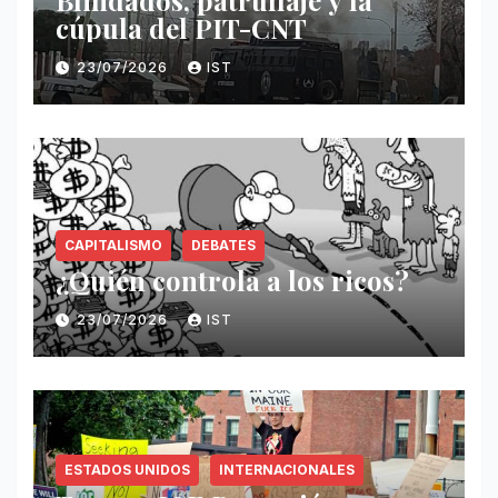
cúpula del PIT-CNT
23/07/2026
IST
CAPITALISMO
DEBATES
¿Quién controla a los ricos?
23/07/2026
IST
ESTADOS UNIDOS
INTERNACIONALES