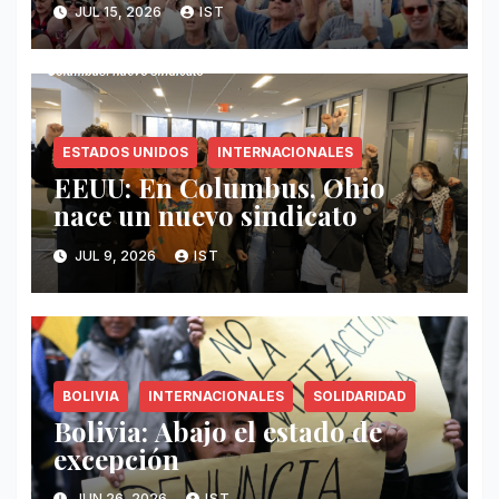
JUL 15, 2026
IST
ESTADOS UNIDOS
INTERNACIONALES
EEUU: En Columbus, Ohio
nace un nuevo sindicato
JUL 9, 2026
IST
BOLIVIA
INTERNACIONALES
SOLIDARIDAD
Bolivia: Abajo el estado de
excepción
JUN 26, 2026
IST