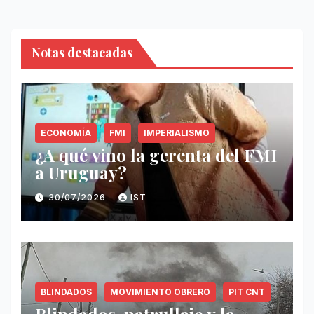
Notas destacadas
ECONOMÍA
FMI
IMPERIALISMO
¿A qué vino la gerenta del FMI
a Uruguay?
30/07/2026
IST
BLINDADOS
MOVIMIENTO OBRERO
PIT CNT
Blindados, patrullaje y la