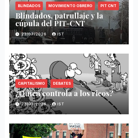
BLINDADOS
MOVIMIENTO OBRERO
PIT CNT
Blindados, patrullaje y la
cúpula del PIT-CNT
23/07/2026
IST
CAPITALISMO
DEBATES
¿Quién controla a los ricos?
23/07/2026
IST