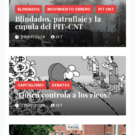
BLINDADOS
MOVIMIENTO OBRERO
PIT CNT
Blindados, patrullaje y la
cúpula del PIT-CNT
23/07/2026
IST
CAPITALISMO
DEBATES
¿Quién controla a los ricos?
23/07/2026
IST