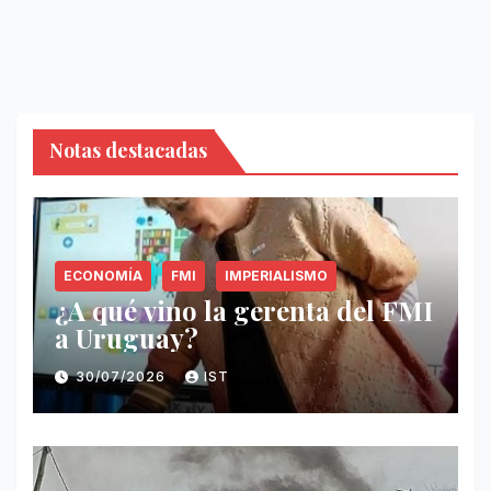
Notas destacadas
ECONOMÍA
FMI
IMPERIALISMO
¿A qué vino la gerenta del FMI
a Uruguay?
30/07/2026
IST