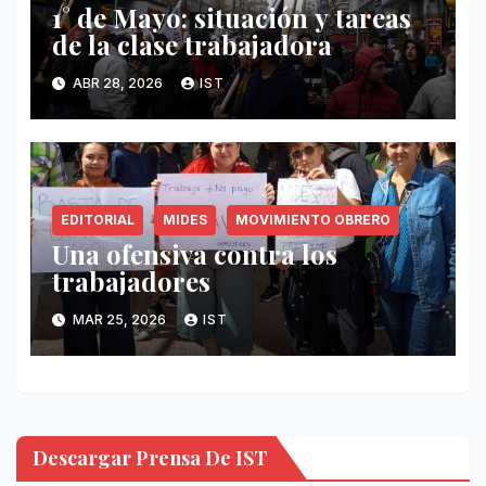
1° de Mayo: situación y tareas
de la clase trabajadora
ABR 28, 2026
IST
EDITORIAL
MIDES
MOVIMIENTO OBRERO
Una ofensiva contra los
trabajadores
MAR 25, 2026
IST
Descargar Prensa De IST