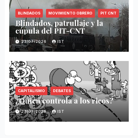
BLINDADOS
MOVIMIENTO OBRERO
PIT CNT
Blindados, patrullaje y la
cúpula del PIT-CNT
23/07/2026
IST
CAPITALISMO
DEBATES
¿Quién controla a los ricos?
23/07/2026
IST