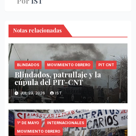
Por
IST
Notas relacionadas
BLINDADOS
MOVIMIENTO OBRERO
PIT CNT
Blindados, patrullaje y la
cúpula del PIT-CNT
JUL 23, 2026
IST
1° DE MAYO
INTERNACIONALES
MOVIMIENTO OBRERO