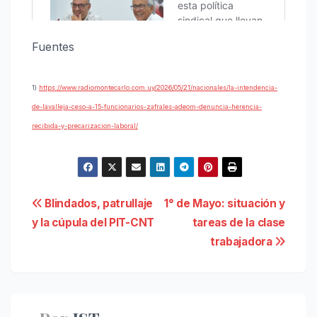
Fuentes
1)
https://www.radiomontecarlo.com.uy/2026/05/21/nacionales/la-intendencia-
de-lavalleja-ceso-a-15-funcionarios-zafrales-adeom-denuncia-herencia-
recibida-y-precarizacion-laboral/
Navegación
Blindados, patrullaje
1° de Mayo: situación y
y la cúpula del PIT-CNT
tareas de la clase
de
trabajadora
entradas