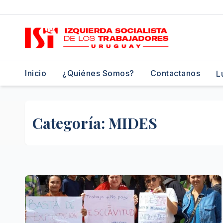
Saltar
al
contenido
Inicio
¿Quiénes Somos?
Contactanos
L
Categoría:
MIDES