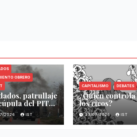
ADOS
IENTO OBRERO
NT
CAPITALISMO
DEBATES
dados, patrullaje
¿Quién controla
 cúpula del PIT-
los ricos?
07/2026
IST
23/07/2026
IST