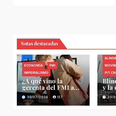
Notas destacadas
BLIND
ECONOMÍA
FMI
MOVIM
IMPERIALISMO
PIT C
¿A qué vino la
Blin
gerenta del FMI a
y la
Uruguay?
CNT
30/07/2026
IST
23/