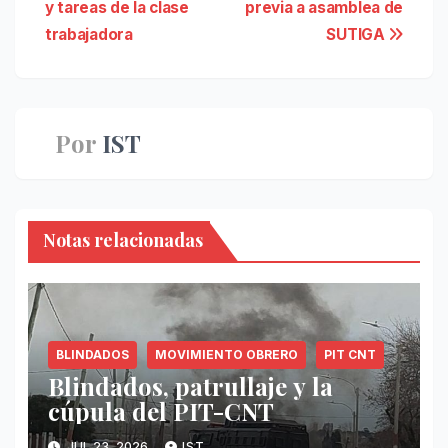
y tareas de la clase
previa a asamblea de
de
trabajadora
SUTIGA
entradas
Por
IST
Notas relacionadas
BLINDADOS
MOVIMIENTO OBRERO
PIT CNT
Blindados, patrullaje y la
cúpula del PIT-CNT
JUL 23, 2026
IST