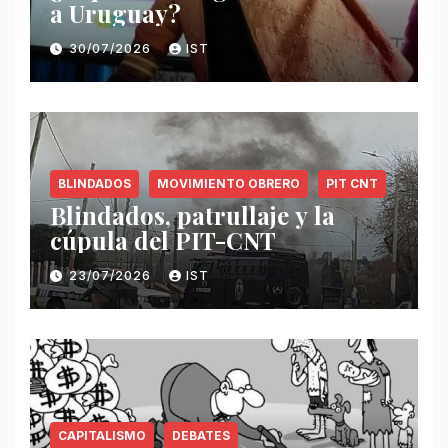
a Uruguay?
30/07/2026
IST
BLINDADOS
MOVIMIENTO OBRERO
PIT CNT
Blindados, patrullaje y la
cúpula del PIT-CNT
23/07/2026
IST
CAPITALISMO
DEBATES