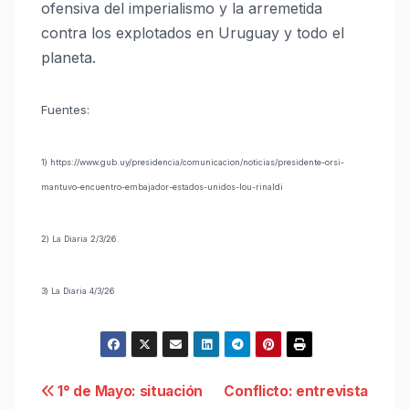
ofensiva del imperialismo y la arremetida
contra los explotados en Uruguay y todo el
planeta.
Fuentes:
1) https://www.gub.uy/presidencia/comunicacion/noticias/presidente-orsi-
mantuvo-encuentro-embajador-estados-unidos-lou-rinaldi
2) La Diaria 2/3/26
3) La Diaria 4/3/26
Navegación
1° de Mayo: situación
Conflicto: entrevista