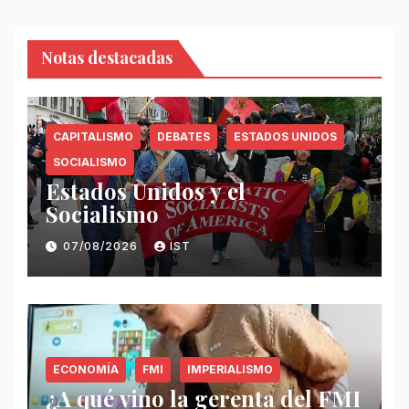
Notas destacadas
CAPITALISMO
DEBATES
ESTADOS UNIDOS
SOCIALISMO
Estados Unidos y el
Socialismo
07/08/2026
IST
ECONOMÍA
FMI
IMPERIALISMO
¿A qué vino la gerenta del FMI