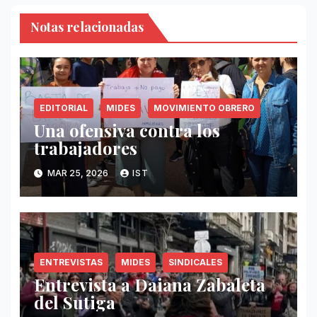
Notas relacionadas
EDITORIAL
MIDES
MOVIMIENTO OBRERO
Una ofensiva contra los
trabajadores
MAR 25, 2026
IST
ENTREVISTAS
MIDES
SINDICALES
Entrevista a Daiana Zabaleta
del Sutiga