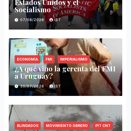
Estados Unidos y el
Socialismo
07/08/2026
IST
ECONOMÍA
FMI
IMPERIALISMO
¿A qué vino la gerenta del FMI
a Uruguay?
30/07/2026
IST
BLINDADOS
MOVIMIENTO OBRERO
PIT CNT