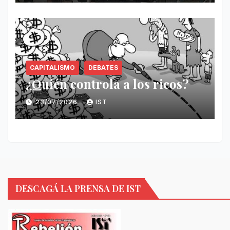
CAPITALISMO
DEBATES
¿Quién controla a los ricos?
23/07/2026
IST
DESCAGÁ LA PRENSA DE IST