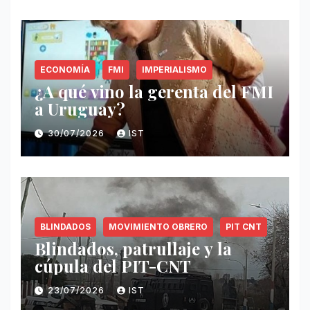
ECONOMÍA
FMI
IMPERIALISMO
¿A qué vino la gerenta del FMI
a Uruguay?
30/07/2026
IST
BLINDADOS
MOVIMIENTO OBRERO
PIT CNT
Blindados, patrullaje y la
cúpula del PIT-CNT
23/07/2026
IST