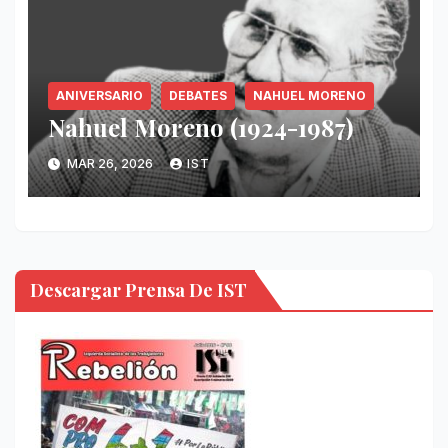
ANIVERSARIO
DEBATES
NAHUEL MORENO
Nahuel Moreno (1924-1987)
MAR 26, 2026
IST
Descargar Prensa De IST