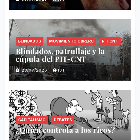
BLINDADOS
MOVIMIENTO OBRERO
PIT CNT
Blindados, patrullaje y la
cúpula del PIT-CNT
23/07/2026
IST
CAPITALISMO
DEBATES
¿Quién controla a los ricos?