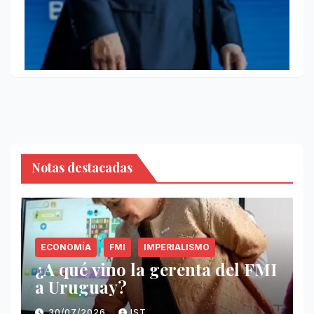
Notas destacadas
ECONOMÍA
FMI
IMPERIALISMO
¿A qué vino la gerenta del FMI
a Uruguay?
30/07/2026
IST