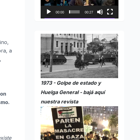
00:00
00:27
ino,
ra, a
,
1973 - Golpe de estado y
Huelga General - bajá aquí
con
nuestra revista
smo.
xiste