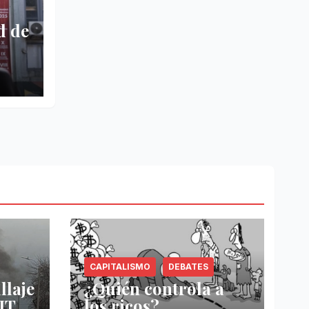
d de
CAPITALISMO
DEBATES
llaje
¿Quién controla a
IT-
los ricos?