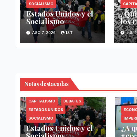
SOCIALISMO
CAPIT
Estados Unidos y el
¿Qui
Socialismo
los 
AGO 7, 2026
IST
JUL 2
Notas destacadas
CAPITALISMO
DEBATES
ESTADOS UNIDOS
ECON
SOCIALISMO
IMPER
Estados Unidos y el
¿A q
Socialismo
gere