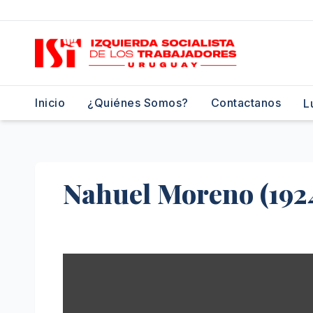
Saltar
al
contenido
Inicio
¿Quiénes Somos?
Contactanos
L
Nahuel Moreno (192