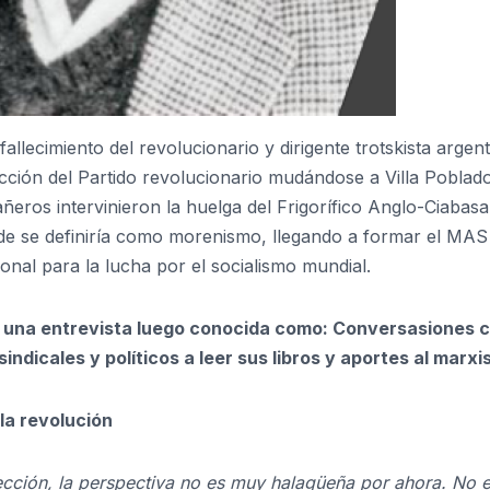
llecimiento del revolucionario y dirigente trotskista argent
ción del Partido revolucionario mudándose a Villa Poblado
eros intervinieron la huelga del Frigorífico Anglo-Ciabasa
arde se definiría como morenismo, llegando a formar el MAS
ional para la lucha por el socialismo mundial.
 una entrevista luego conocida como: Conversasiones 
indicales y políticos a leer sus libros y aportes al marxi
la revolución
rección, la perspectiva no es muy halagüeña por ahora. No e