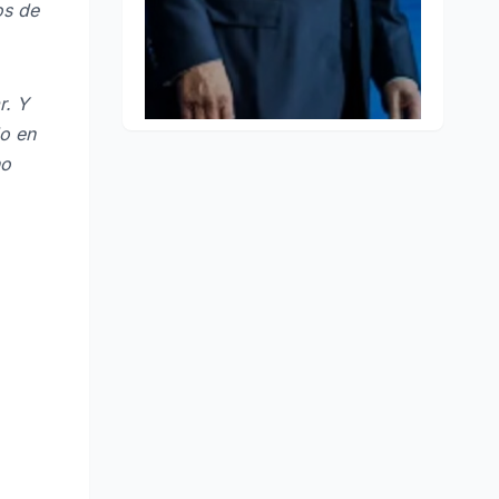
os de
r. Y
do en
no