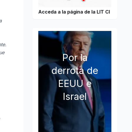
Acceda a la página de la LIT CI
a
te.
ue
Por la
derrota de
EEUU e
Israel