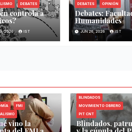
ALISMO
DEBATES
DEBATES
OPINIÓN
én controla a
Debates: Faculta
ricos?
Humanidades
3, 2026
IST
JUN 26, 2026
IST
BLINDADOS
OMÍA
FMI
MOVIMIENTO OBRERO
IALISMO
PIT CNT
ué vino la
Blindados, patru
nta del FMI a
y la cúpula del P