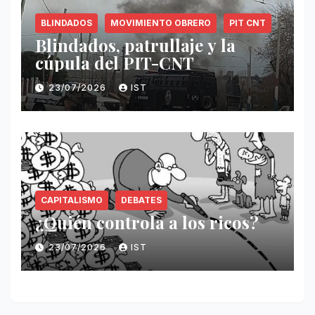
BLINDADOS
MOVIMIENTO OBRERO
PIT CNT
Blindados, patrullaje y la
cúpula del PIT-CNT
23/07/2026
IST
CAPITALISMO
DEBATES
¿Quién controla a los ricos?
23/07/2026
IST