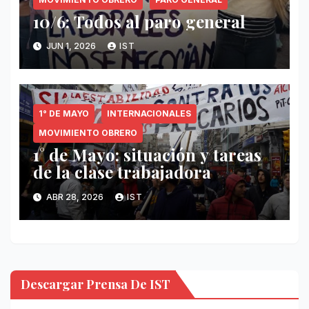
10/6: Todos al paro general
JUN 1, 2026
IST
1° DE MAYO
INTERNACIONALES
MOVIMIENTO OBRERO
1° de Mayo: situación y tareas
de la clase trabajadora
ABR 28, 2026
IST
Descargar Prensa De IST