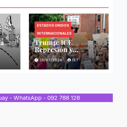
ESTADOS UNIDOS
INTERNACIONALES
 a
Trump: ICE
Represión y
asesinato de
15/07/2026
IST
Inmigrantes
uay - WhatsApp - 092 788 128