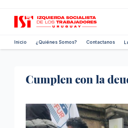
Saltar
al
contenido
Inicio
¿Quiénes Somos?
Contactanos
L
Cumplen con la deud