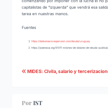
comenzando por imponer con la lucha el no pa
capitalistas de “izquierda” que vendrá esa sal
tarea en nuestras manos.
Fuentes
https://datosmacro.expansion.com/deuda/uruguay
https://joserocca.org/61011-milones-de-dolares-de-deuda-publica
Navegación
MIDES: Civila, salario y tercerizacio
de
entradas
Por
IST