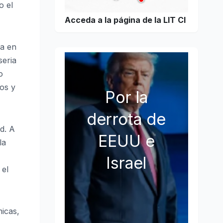
o el
Acceda a la página de la LIT CI
ca en
seria
o
ros y
Por la
derrota de
d. A
EEUU e
la
Israel
 el
icas,