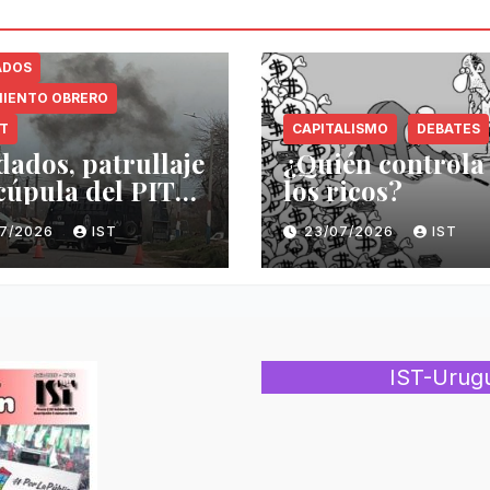
ADOS
IENTO OBRERO
NT
CAPITALISMO
DEBATES
dados, patrullaje
¿Quién controla
 cúpula del PIT-
los ricos?
07/2026
IST
23/07/2026
IST
IST-Urug