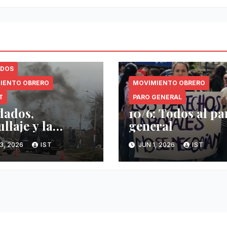
ADOS
IENTO OBRERO
MOVIMIENTO OBRERO
T
PARO GENERAL
dados,
10/6: Todos al pa
llaje y la
general
la del PIT-CNT
3, 2026
IST
JUN 1, 2026
IST