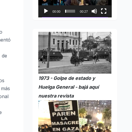
00:00
00:27
ño
mentó
s de
1973 - Golpe de estado y
os
Huelga General - bajá aquí
s más
nuestra revista
onal
e