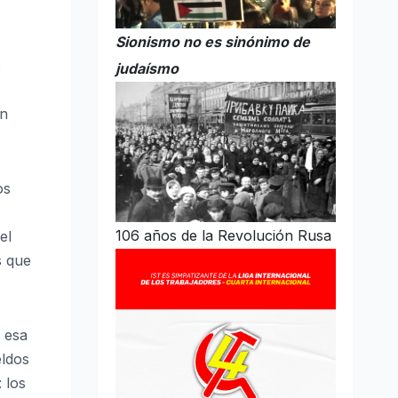
Sionismo no es sinónimo de
s
judaísmo
an
os
106 años de la Revolución Rusa
el
s que
 esa
eldos
 los