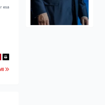
ar esa
FMI