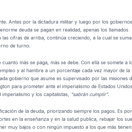
. Antes por la dictadura militar y luego por los gobierno
 enorme deuda se pagan en realidad, apenas los llamados
las cifras de arriba, continúa creciendo, a la cual se sum
rno de turno.
e cuanto más se paga, más se debe. Con ella se somete a l
empleo y al hambre a un porcentaje cada vez mayor de la
cada gobierno que asume es supervisado por las misiones d
gton para prometer ante el imperialismo de Estados Unido
imperialismo y los capitalistas,
“
s
abrán cumplir”
.
icación de la deuda, priorizando siempre los pagos. Es por
ortes en la enseñanza y en la salud publica, rebajar los su
ener muy bajos o con ningún impuesto a los que más tienen: