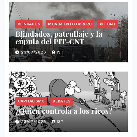
BLINDADOS
MOVIMIENTO OBRERO
PIT CNT
Blindados, patrullaje y la
cúpula del PIT-CNT
23/07/2026
IST
CAPITALISMO
DEBATES
¿Quién controla a los ricos?
23/07/2026
IST