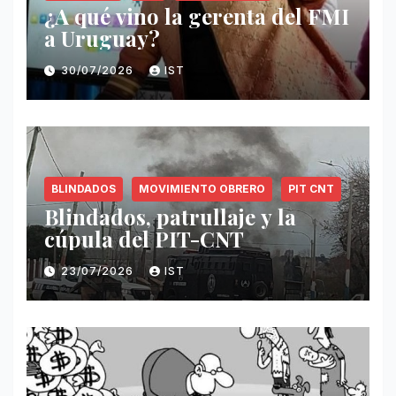
¿A qué vino la gerenta del FMI
a Uruguay?
30/07/2026
IST
BLINDADOS
MOVIMIENTO OBRERO
PIT CNT
Blindados, patrullaje y la
cúpula del PIT-CNT
23/07/2026
IST