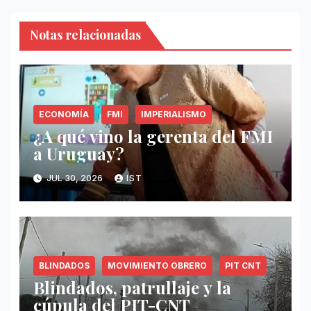
Notas relacionadas
ECONOMÍA
FMI
IMPERIALISMO
¿A qué vino la gerenta del FMI
a Uruguay?
JUL 30, 2026
IST
BLINDADOS
MOVIMIENTO OBRERO
PIT CNT
Blindados, patrullaje y la
cúpula del PIT-CNT