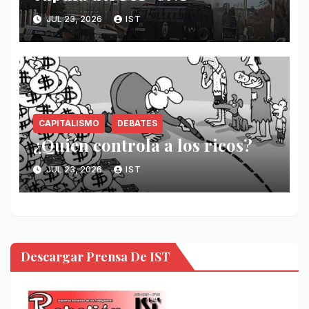
JUL 23, 2026
IST
CAPITALISMO
DEBATES
¿Quién controla a los ricos?
JUL 23, 2026
IST
Descargar Prensa De IST