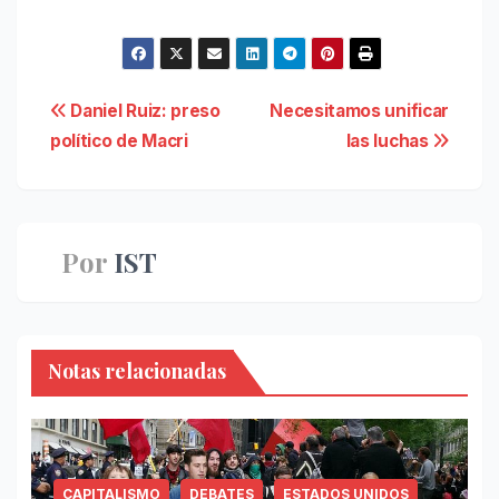
Navegación
Daniel Ruiz: preso
Necesitamos unificar
político de Macri
las luchas
de
entradas
Por
IST
Notas relacionadas
CAPITALISMO
DEBATES
ESTADOS UNIDOS