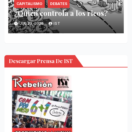
CAPITALISMO
DEBATES
¿Quién controla a los ricos?
JUL 23, 2026
IST
Descargar Prensa De IST