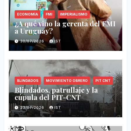
ECONOMÍA
FMI
IMPERIALISMO
¿A qué vino la gerenta del FMI
a Uruguay?
30/07/2026
IST
BLINDADOS
MOVIMIENTO OBRERO
PIT CNT
Blindados, patrullaje y la
cúpula del PIT-CNT
23/07/2026
IST