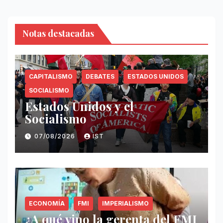
Notas destacadas
CAPITALISMO
DEBATES
ESTADOS UNIDOS
SOCIALISMO
Estados Unidos y el
Socialismo
07/08/2026
IST
ECONOMÍA
FMI
IMPERIALISMO
¿A qué vino la gerenta del FMI