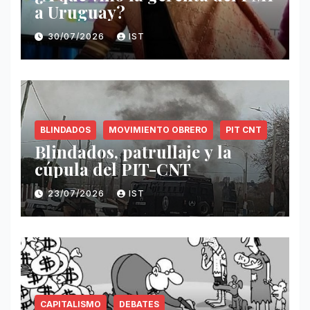
a Uruguay?
30/07/2026
IST
BLINDADOS
MOVIMIENTO OBRERO
PIT CNT
Blindados, patrullaje y la
cúpula del PIT-CNT
23/07/2026
IST
CAPITALISMO
DEBATES