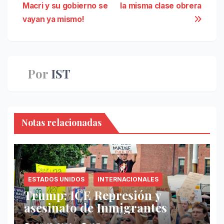
Macri y su gobierno se
la misma clase obrera
de
vayan ya mismo!
entradas
Por
IST
Notas relacionadas
ESTADOS UNIDOS
INTERNACIONALES
Trump: ICE Represión y
asesinato de Inmigrantes