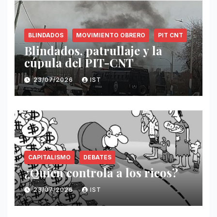
BLINDADOS
MOVIMIENTO OBRERO
PIT CNT
Blindados, patrullaje y la
cúpula del PIT-CNT
23/07/2026
IST
CAPITALISMO
DEBATES
¿Quién controla a los ricos?
23/07/2026
IST