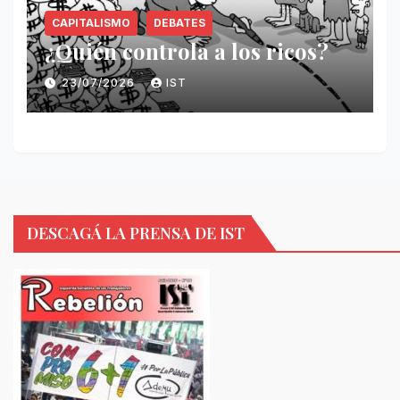
CAPITALISMO
DEBATES
¿Quién controla a los ricos?
23/07/2026
IST
DESCAGÁ LA PRENSA DE IST