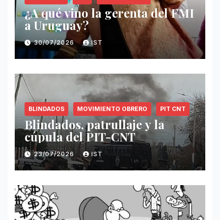
¿A qué vino la gerenta del FMI
a Uruguay?
30/07/2026
IST
BLINDADOS
MOVIMIENTO OBRERO
PIT CNT
Blindados, patrullaje y la
cúpula del PIT-CNT
23/07/2026
IST