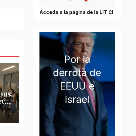
Acceda a la página de la LIT CI
Por la
derrota de
EEUU e
bus,
Israel
evo