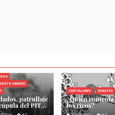
ADOS
IENTO OBRERO
NT
CAPITALISMO
DEBATES
dados, patrullaje
¿Quién controla
 cúpula del PIT-
los ricos?
07/2026
IST
23/07/2026
IST