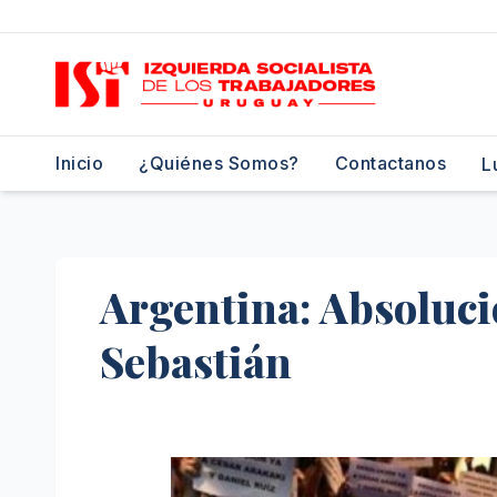
Saltar
al
contenido
Inicio
¿Quiénes Somos?
Contactanos
L
Argentina: Absoluci
Sebastián