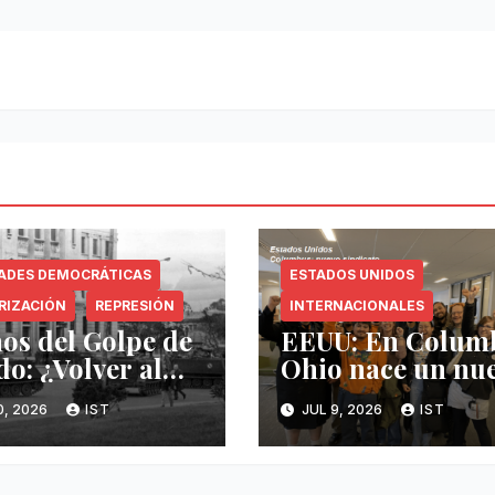
TADES DEMOCRÁTICAS
ESTADOS UNIDOS
RIZACIÓN
REPRESIÓN
INTERNACIONALES
ños del Golpe de
EEUU: En Colum
do: ¿Volver al
Ohio nace un nu
ullaje militar?
sindicato
0, 2026
IST
JUL 9, 2026
IST