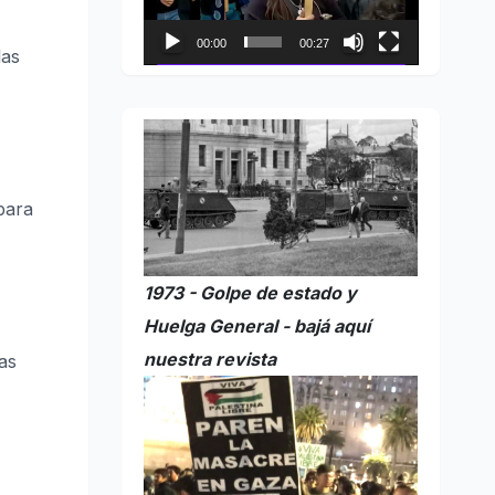
00:00
00:27
las
para
1973 - Golpe de estado y
Huelga General - bajá aquí
nuestra revista
as