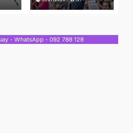
Inmigrantes
uay - WhatsApp - 092 788 128