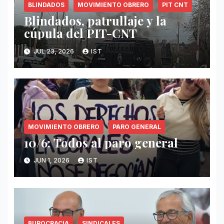
BLINDADOS
MOVIMIENTO OBRERO
PIT CNT
Blindados, patrullaje y la
cúpula del PIT-CNT
JUL 23, 2026
IST
MOVIMIENTO OBRERO
PARO GENERAL
10/6: Todos al paro general
JUN 1, 2026
IST
BUROCRACIA
SINDICALES