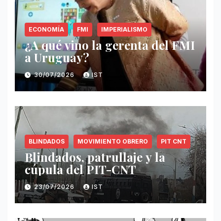
ECONOMÍA
FMI
IMPERIALISMO
¿A qué vino la gerenta del FMI
a Uruguay?
30/07/2026
IST
BLINDADOS
MOVIMIENTO OBRERO
PIT CNT
Blindados, patrullaje y la
cúpula del PIT-CNT
23/07/2026
IST