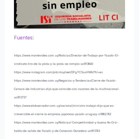
Fuentes:
https://www.montevideo.com.uy/Noticias/Director-de-Trabajo-por-Yazaki–El-
sindicato-tiro-de-la-piola-y-la-piola-se-rompio–uc913640
https://www.instagram.com/pitcntuy/reel/DFgYCSuxHWA/?hl=es
https://www.montevideo.com.uy/Negocios-y-Tendencias/Cierre-de-Yazaki-
Camara-de-Industrias-dijo-que-coincide-con-razones-de-la-multinacional-
uc913737
https://www.elobservador.com.uy/nacional/ministro-trabajo-dijo-que-es-
irreversible-el-cierre-la-empresa-japonesa-yazaki-uruguay-n5982742
https://www.montevideo.com.uy/Noticias/-Competitividad-y-buena-fe–Orsi-
hablo-de-salida-de-Yazaki-y-de-Conexion-Ganadera-uc913743