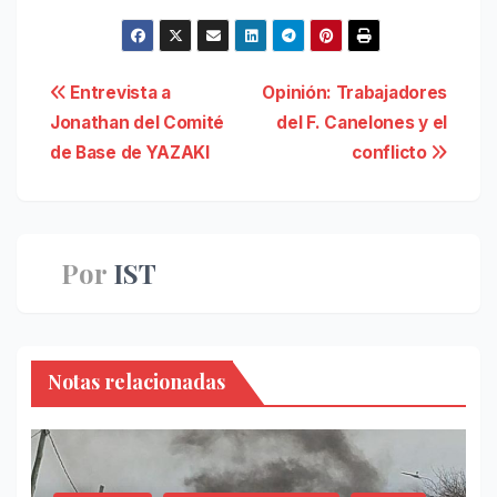
Navegación
Entrevista a
Opinión: Trabajadores
Jonathan del Comité
del F. Canelones y el
de
de Base de YAZAKI
conflicto
entradas
Por
IST
Notas relacionadas