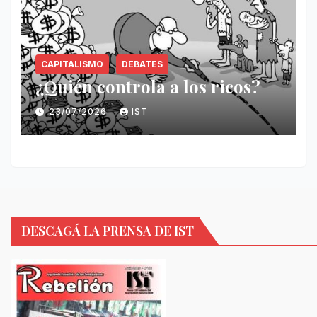
CAPITALISMO
DEBATES
¿Quién controla a los ricos?
23/07/2026
IST
DESCAGÁ LA PRENSA DE IST