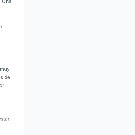
. Una
a
 muy
os de
or
están