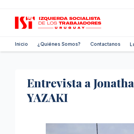
Saltar
al
contenido
Inicio
¿Quiénes Somos?
Contactanos
L
Entrevista a Jonath
YAZAKI