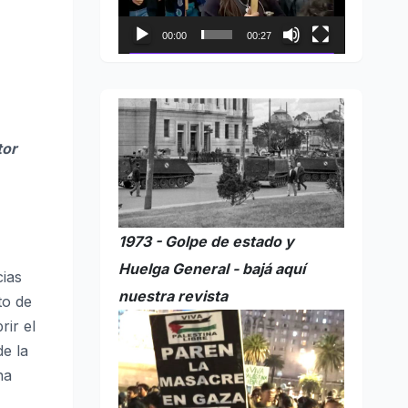
00:00
00:27
tor
1973 - Golpe de estado y
Huelga General - bajá aquí
cias
nuestra revista
to de
ir el
e la
na