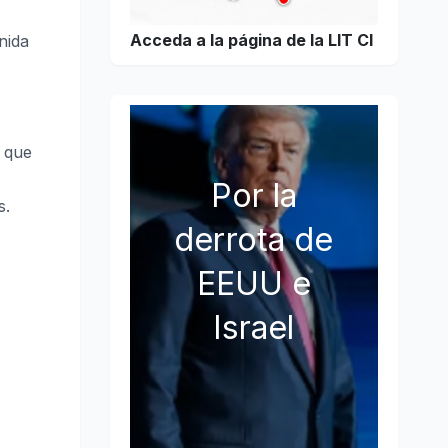
Acceda a la página de la LIT CI
nida
s que
Por la
s.
derrota de
EEUU e
Israel