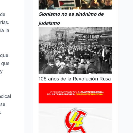
Sionismo no es sinónimo de
 de
rias.
judaísmo
ía la
 que
a que
 y
106 años de la Revolución Rusa
dical
ese
s