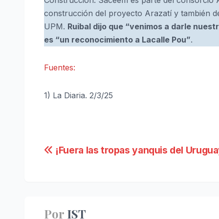
Construcción. Saceem es parte del consorcio A
construcción del proyecto Arazatí y también de
UPM.
Ruibal dijo que “venimos a darle nues
es “un reconocimiento a Lacalle Pou”
.
Fuentes:
1) La Diaria. 2/3/25
Navegación
¡Fuera las tropas yanquis del Urugua
de
entradas
Por
IST