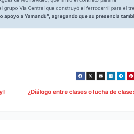
guas de Montevideo, que firmó el contrato para la
l grupo Vía Central que construyó el ferrocarril para el tr
tro apoyo a Yamandù”, agregando que su presencia tamb
y!
¿Diálogo entre clases o lucha de clas