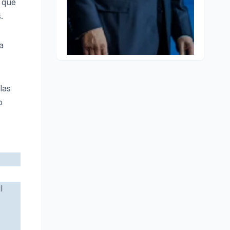
 que
.
a
las
o
l