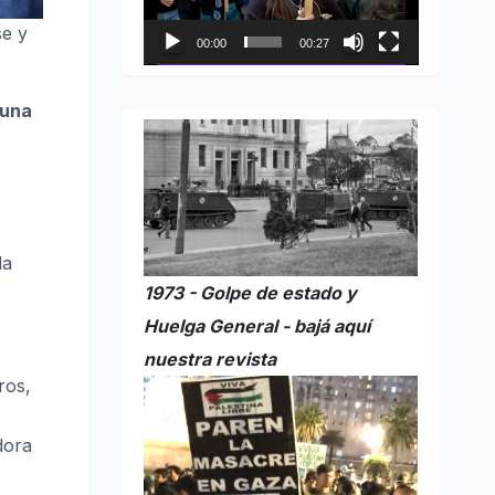
se y
00:00
00:27
 una
la
1973 - Golpe de estado y
Huelga General - bajá aquí
nuestra revista
ros,
dora