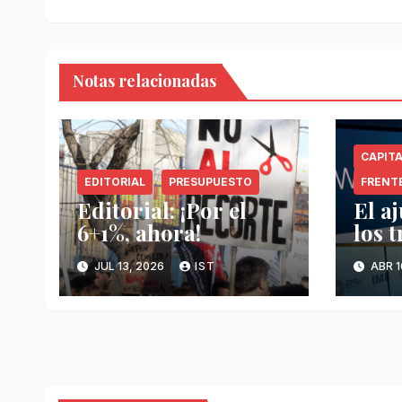
Notas relacionadas
CAPIT
EDITORIAL
PRESUPUESTO
FRENT
Editorial: ¡Por el
El a
6+1%, ahora!
los 
JUL 13, 2026
IST
ABR 1