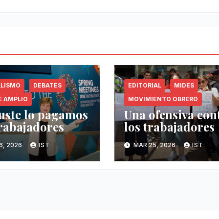
ALISMO
DEBATES
EDITORIAL
MIDES
E AMPLIO
MOVIMIENTO OBRERO
juste lo pagamos
Una ofensiva con
trabajadores
los trabajadores
6, 2026
IST
MAR 25, 2026
IST