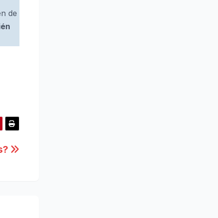
en de
ién
es?