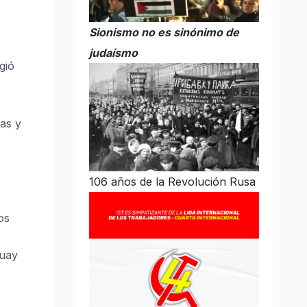
Sionismo no es sinónimo de
judaísmo
gió
as y
106 años de la Revolución Rusa
os
guay