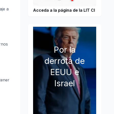
aje a
Acceda a la página de la LIT CI
rnos
Por la
derrota de
EEUU e
tener
Israel