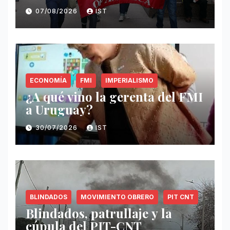
07/08/2026
IST
ECONOMÍA
FMI
IMPERIALISMO
¿A qué vino la gerenta del FMI
a Uruguay?
30/07/2026
IST
BLINDADOS
MOVIMIENTO OBRERO
PIT CNT
Blindados, patrullaje y la
cúpula del PIT-CNT