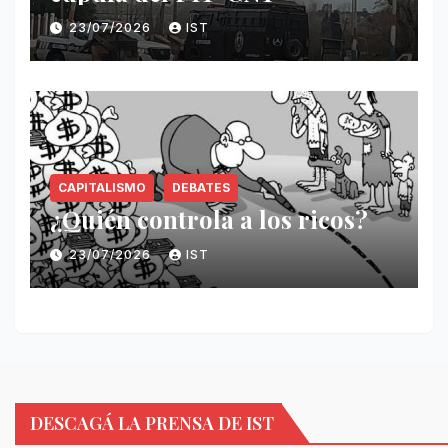
23/07/2026
IST
CAPITALISMO
DEBATES
¿Quién controla a los ricos?
23/07/2026
IST
DESCAGÁ LA PRENSA DE IST