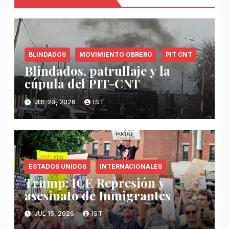
BLINDADOS
MOVIMIENTO OBRERO
PIT CNT
Blindados, patrullaje y la
cúpula del PIT-CNT
JUL 23, 2026
IST
ESTADOS UNIDOS
INTERNACIONALES
Trump: ICE Represión y
asesinato de Inmigrantes
JUL 15, 2026
IST