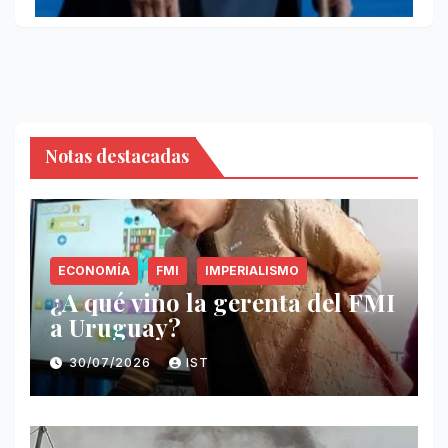
Notas destacadas
ECONOMÍA
FMI
IMPERIALISMO
¿A qué vino la gerenta del FMI
a Uruguay?
30/07/2026
IST