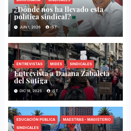
¿Dónde nos ha llevado esta
política sindical?
JUN 1, 2026
IST
ENTREVISTAS
MIDES
SINDICALES
Entrevista a Daiana Zabaleta
del Sutiga
DIC 18, 2025
IST
EDUCACIÓN PÚBLICA
MAESTRAS - MAGISTERIO
SINDICALES