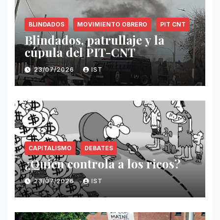
BLINDADOS
MOVIMIENTO OBRERO
PIT CNT
Blindados, patrullaje y la
cúpula del PIT-CNT
23/07/2026
IST
CAPITALISMO
DEBATES
¿Quién controla a los ricos?
23/07/2026
IST