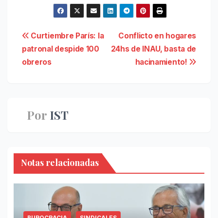
Navegación
Curtiembre París: la
Conflicto en hogares
patronal despide 100
24hs de INAU, basta de
de
obreros
hacinamiento!
entradas
Por
IST
Notas relacionadas
BUROCRACIA
SINDICALES