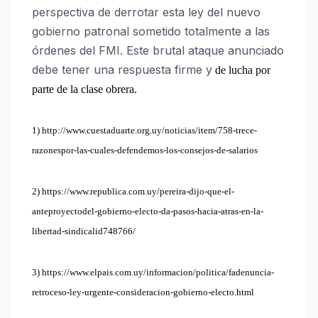
perspectiva de derrotar esta ley del nuevo
gobierno patronal sometido totalmente a las
órdenes del FMI. Este brutal ataque anunciado
debe tener una respuesta firme y
de lucha por
parte de la
clase obrera.
1) http://www.cuestaduarte.org.uy/noticias/item/758-trece-
razonespor-
las-cuales-defendemos-los-consejos-de-salarios
2) https://www.republica.com.uy/pereira-dijo-que-el-
anteproyectodel-
gobierno-electo-da-pasos-hacia-atras-en-la-
libertad-sindicalid748766/
3) https://www.elpais.com.uy/informacion/politica/fadenuncia-
retroceso-ley-urgente-consideracion-gobierno-electo.html