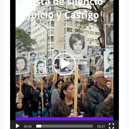
de
vídeo
00:00
00:27