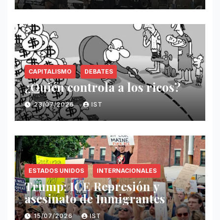
CAPITALISMO
DEBATES
¿Quién controla a los ricos?
23/07/2026
IST
ESTADOS UNIDOS
INTERNACIONALES
Trump: ICE Represión y
asesinato de Inmigrantes
15/07/2026
IST