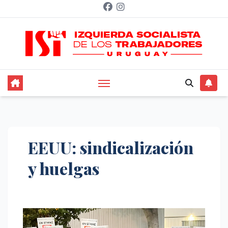
Saltar
al
contenido
EEUU: sindicalización
y huelgas