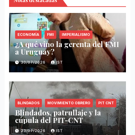
Notas destacadas
ECONOMÍA
FMI
IMPERIALISMO
¿A qué vino la gerenta del FMI
a Uruguay?
30/07/2026
IST
BLINDADOS
MOVIMIENTO OBRERO
PIT CNT
Blindados, patrullaje y la
cúpula del PIT-CNT
23/07/2026
IST