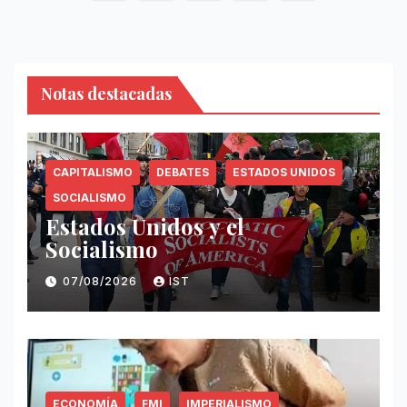
de
entradas
Notas destacadas
CAPITALISMO
DEBATES
ESTADOS UNIDOS
SOCIALISMO
Estados Unidos y el
Socialismo
07/08/2026
IST
ECONOMÍA
FMI
IMPERIALISMO