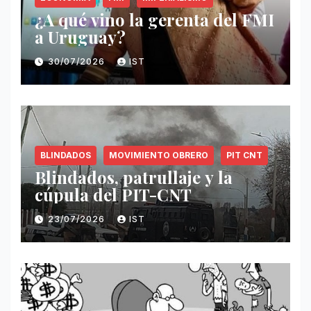
¿A qué vino la gerenta del FMI
a Uruguay?
30/07/2026
IST
BLINDADOS
MOVIMIENTO OBRERO
PIT CNT
Blindados, patrullaje y la
cúpula del PIT-CNT
23/07/2026
IST