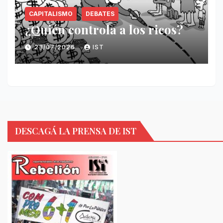
CAPITALISMO
DEBATES
¿Quién controla a los ricos?
23/07/2026
IST
DESCAGÁ LA PRENSA DE IST