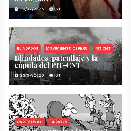
30/07/2026
IST
BLINDADOS
MOVIMIENTO OBRERO
PIT CNT
Blindados, patrullaje y la
cúpula del PIT-CNT
23/07/2026
IST
CAPITALISMO
DEBATES