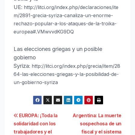
UE
: http://litci.org/index.php/declaraciones/ite
m/2891-grecia-syriza-canaliza-un-enorme-
rechazo-popular-a-los-ataques-de-la-troika-
europea#.VMwvvdKG9DQ
Las elecciones griegas y un posible
gobierno
Syriza
: http://litci.org/index.php/grecia/item/28
64-las-elecciones-griegas-y-la-posibilidad-de-
un-gobierno-syriza
Navegación
EUROPA: ¡Toda la
Argentina: La muerte
solidaridad con los
sospechosa de un
de
trabajadores y el
fiscal y el sistema