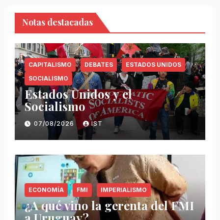
Notas destacadas
CAPITALISMO
DEBATES
ESTADOS UNIDOS
SOCIALISMO
Estados Unidos y el
Socialismo
07/08/2026
IST
ECONOMÍA
FMI
IMPERIALISMO
¿A qué vino la gerenta del FMI
a Uruguay?