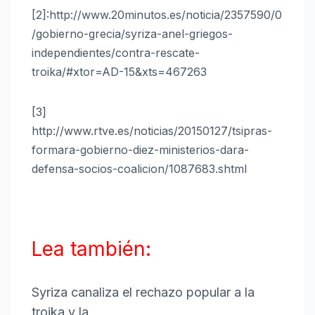
[2]:http://www.20minutos.es/noticia/2357590/0
/gobierno-grecia/syriza-anel-griegos-
independientes/contra-rescate-
troika/#xtor=AD-15&xts=467263
[3]
http://www.rtve.es/noticias/20150127/tsipras-
formara-gobierno-diez-ministerios-dara-
defensa-socios-coalicion/1087683.shtml
Lea también:
Syriza canaliza el rechazo popular a la
troika y la