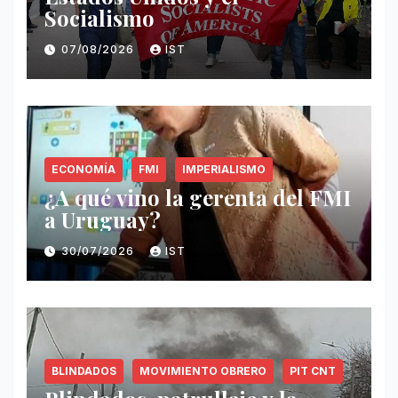
Socialismo
07/08/2026
IST
ECONOMÍA
FMI
IMPERIALISMO
¿A qué vino la gerenta del FMI
a Uruguay?
30/07/2026
IST
BLINDADOS
MOVIMIENTO OBRERO
PIT CNT