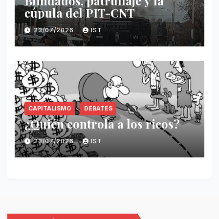
Blindados, patrullaje y la
cúpula del PIT-CNT
23/07/2026
IST
CAPITALISMO
DEBATES
¿Quién controla a los ricos?
23/07/2026
IST