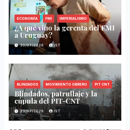
ECONOMÍA
FMI
IMPERIALISMO
¿A qué vino la gerenta del FMI
a Uruguay?
30/07/2026
IST
BLINDADOS
MOVIMIENTO OBRERO
PIT CNT
Blindados, patrullaje y la
cúpula del PIT-CNT
23/07/2026
IST