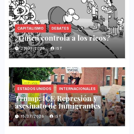
CAPITALISMO
DEBATES
¿Quién controla a los ricos?
23/07/2026
IST
ESTADOS UNIDOS
INTERNACIONALES
Trump: ICE Represión y
asesinato de Inmigrantes
15/07/2026
IST