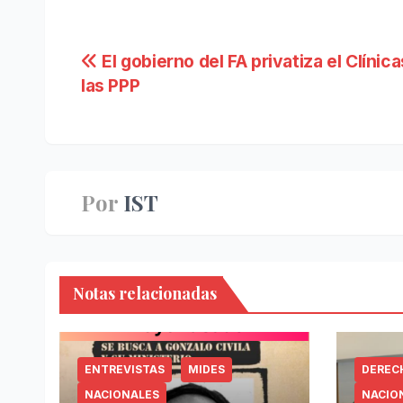
Navegación
El gobierno del FA privatiza el Clínic
las PPP
de
entradas
Por
IST
Notas relacionadas
ENTREVISTAS
MIDES
DEREC
NACIONALES
NACIO