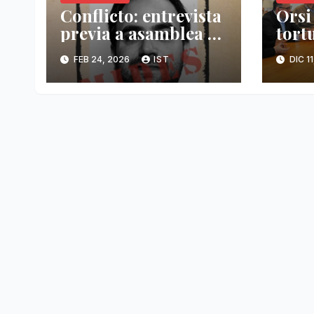
Conflicto: entrevista
Orsi 
previa a asamblea de
tort
SUTIGA
Dom
FEB 24, 2026
IST
DIC 1