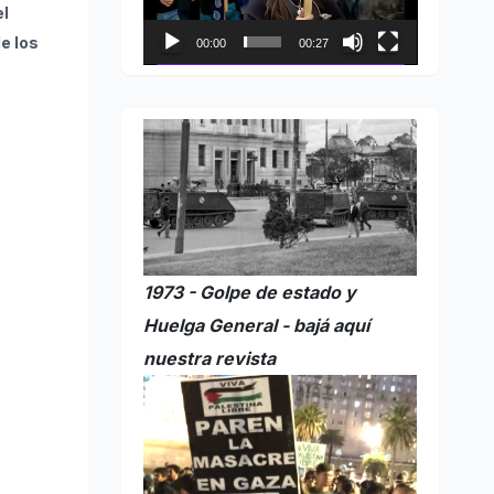
el
e los
00:00
00:27
1973 - Golpe de estado y
Huelga General - bajá aquí
nuestra revista