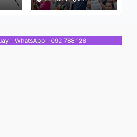
Inmigrantes
uay - WhatsApp - 092 788 128