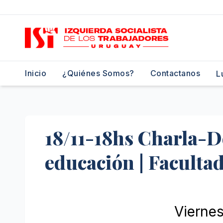
Saltar
al
contenido
Inicio
¿Quiénes Somos?
Contactanos
L
18/11-18hs Charla-D
educación | Facultad
Vierne