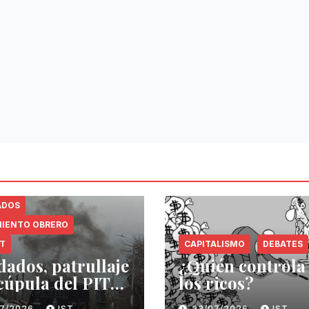
ADOS
IENTO OBRERO
NT
CAPITALISMO
DEBATES
dados, patrullaje
¿Quién controla
 cúpula del PIT-
los ricos?
07/2026
IST
23/07/2026
IST