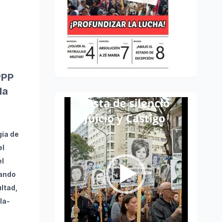
PPP
la
Reproductor
de
vídeo
gía de
el
el
ando
ultad,
la-