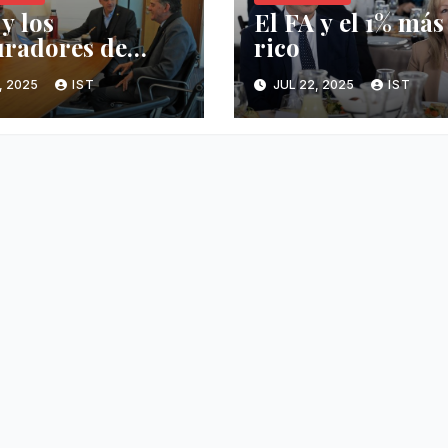
y los
El FA y el 1% más
uradores de
rico
ingo Arena
1, 2025
IST
JUL 22, 2025
IST