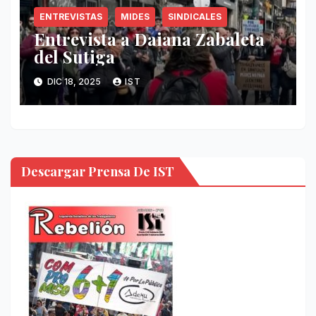
ENTREVISTAS
MIDES
SINDICALES
Entrevista a Daiana Zabaleta
del Sutiga
DIC 18, 2025
IST
Descargar Prensa De IST