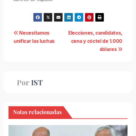
Navegación
Necesitamos
Elecciones, candidatos,
unificar las luchas
cena y cóctel de 1.000
de
dólares
entradas
Por
IST
Notas relacionadas