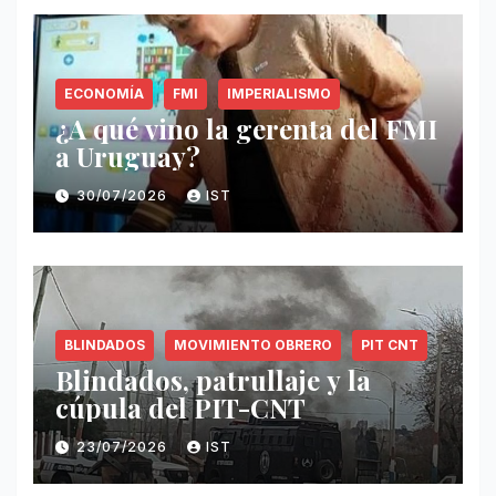
ECONOMÍA
FMI
IMPERIALISMO
¿A qué vino la gerenta del FMI
a Uruguay?
30/07/2026
IST
BLINDADOS
MOVIMIENTO OBRERO
PIT CNT
Blindados, patrullaje y la
cúpula del PIT-CNT
23/07/2026
IST