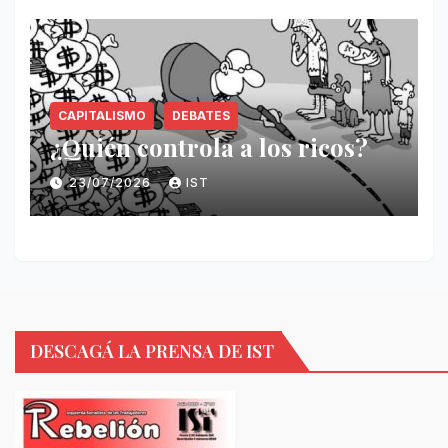
CAPITALISMO
DEBATES
¿Quién controla a los ricos?
23/07/2026
IST
DESCAGÁ LA PRENSA DE IST