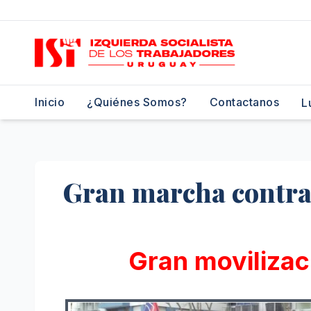
Saltar
al
contenido
Inicio
¿Quiénes Somos?
Contactanos
L
Gran marcha contra 
Gran movilizac