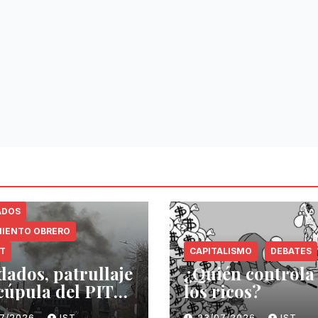
ADOS
IENTO OBRERO
NT
CAPITALISMO
DEBATES
dados, patrullaje
¿Quién controla
 cúpula del PIT-
los ricos?
07/2026
IST
23/07/2026
IST