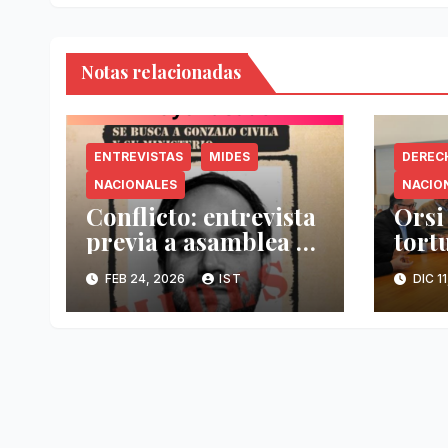
Notas relacionadas
ENTREVISTAS
MIDES
DEREC
NACIONALES
NACIO
Conflicto: entrevista
Orsi 
previa a asamblea de
tort
SUTIGA
Dom
FEB 24, 2026
IST
DIC 1