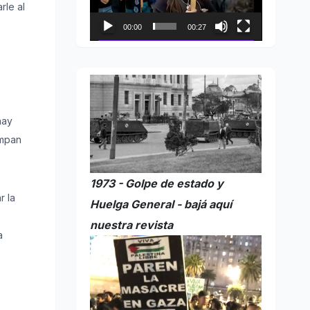
rle al
00:00
00:27
,
hay
ompan
1973 - Golpe de estado y
r la
Huelga General - bajá aquí
nuestra revista
a