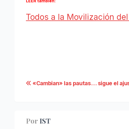
LEER también:
Todos a la Movilización de
Navegación
«Cambian» las pautas… sigue el aju
de
entradas
Por
IST