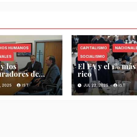
HOS HUMANOS
CAPITALISMO
NACIONAL
NALES
SOCIALISMO
y los
El FA y el 1% más
uradores de
rico
ingo Arena
1, 2025
IST
JUL 22, 2025
IST