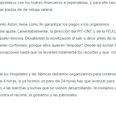
romisos con los buitres financieros e imperialistas, y para ello saca
jar pautas de de rebaja salarial.
ilo Astori, tiene como fin garantizar los pagos a los organismos
 este ajuste. Lamentablemente, la dirección del PIT-CNT y de la FEUU
den limosna. Desalientan la movilización al salir a decir antes de la
ían conformes, porque ellos quieren “empatar”. Desde las luchas 
egociaciones hasta que se levantes totalmente los recortes y que r
e los Hospitales y las fábricas debemos organizarnos para continua
e 4 horas, si ya hicimos un paro de 24 horas hay que avanzar para
s a las marchas y luchas que se vienen desarrollando, te invitamos 
ntra el recorte, el gobierno y las patronales.