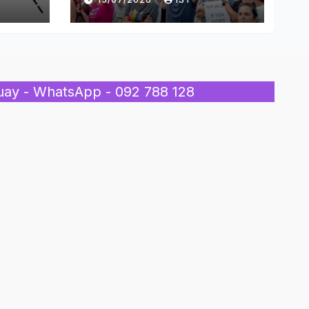
Inmigrantes
uay - WhatsApp - 092 788 128