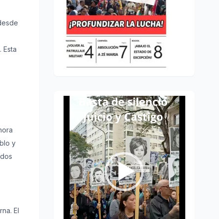
 desde
. Esta
Reproductor
de
hora
vídeo
blo y
ados
rna. El