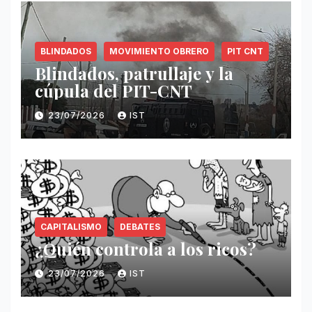
BLINDADOS
MOVIMIENTO OBRERO
PIT CNT
Blindados, patrullaje y la
cúpula del PIT-CNT
23/07/2026
IST
CAPITALISMO
DEBATES
¿Quién controla a los ricos?
23/07/2026
IST