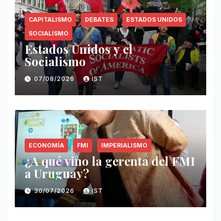
CAPITALISMO
DEBATES
ESTADOS UNIDOS
SOCIALISMO
Estados Unidos y el
Socialismo
07/08/2026
IST
ECONOMÍA
FMI
IMPERIALISMO
¿A qué vino la gerenta del FMI
a Uruguay?
30/07/2026
IST