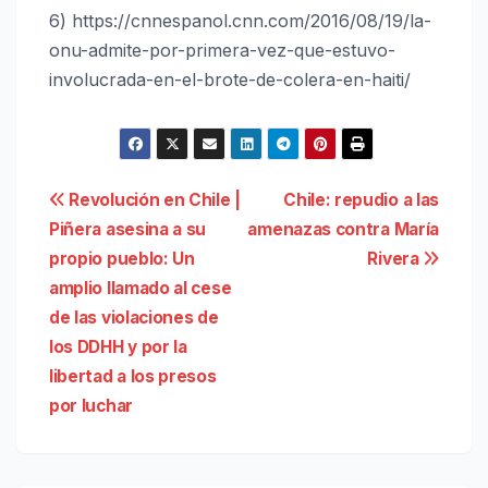
6) https://cnnespanol.cnn.com/2016/08/19/la-
onu-admite-por-primera-vez-que-estuvo-
involucrada-en-el-brote-de-colera-en-haiti/
Navegación
Revolución en Chile |
Chile: repudio a las
Piñera asesina a su
amenazas contra María
de
propio pueblo: Un
Rivera
entradas
amplio llamado al cese
de las violaciones de
los DDHH y por la
libertad a los presos
por luchar