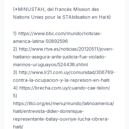
(*MINUSTAH, del francés MIssion des
Nations Unies pour la STAbilisation en Haïti)
1) https://www.bbc.com/mundo/noticias-
america-latina-50892596
2) http://www.rtve.es/noticias/20120511/joven-
haitiano-asegura-ante-justicia-fue-violado-
marinos-uruguayos/524438.shtml
3) http://www.lr21.com.uy/comunidad/306769-
contra-la-ocupacion-y-la-represion-en-haiti
4) https://brecha.com.uy/cuando-cae-telon/
5)
https://litci.org/es/menu/mundo/latinoamerica/
haiti/entrevista-didier-dominique-
representante-batay-ouvriye-lucha-obrera-
haiti/