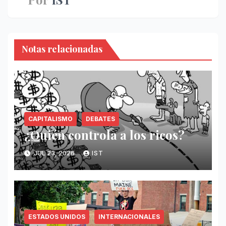
Notas relacionadas
CAPITALISMO
DEBATES
¿Quién controla a los ricos?
JUL 23, 2026
IST
ESTADOS UNIDOS
INTERNACIONALES