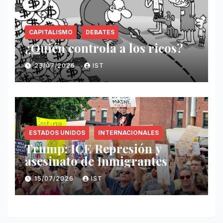
CAPITALISMO
DEBATES
¿Quién controla a los ricos?
23/07/2026
IST
ESTADOS UNIDOS
INTERNACIONALES
Trump: ICE Represión y
asesinato de Inmigrantes
15/07/2026
IST