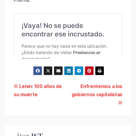
Fuente:
Navegación
Lenin: 100 años de
Enfrentemos a los
su muerte
gobiernos capitalistas
de
entradas
Por
IST