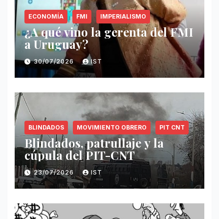
ECONOMÍA
FMI
IMPERIALISMO
¿A qué vino la gerenta del FMI
a Uruguay?
30/07/2026
IST
BLINDADOS
MOVIMIENTO OBRERO
PIT CNT
Blindados, patrullaje y la
cúpula del PIT-CNT
23/07/2026
IST