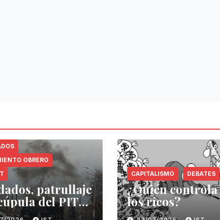
ADOS
IENTO OBRERO
NT
CAPITALISMO
DEBATES
dados, patrullaje
¿Quién controla
 cúpula del PIT-
los ricos?
07/2026
IST
23/07/2026
IST