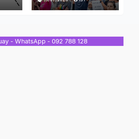
Inmigrantes
uay - WhatsApp - 092 788 128