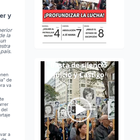
er y
perior
de la
 un
estra
 país.
Reproductor
ienen
de
ia” de
vídeo
era va
te
rrer
 del
rtaje
rvar a
r de