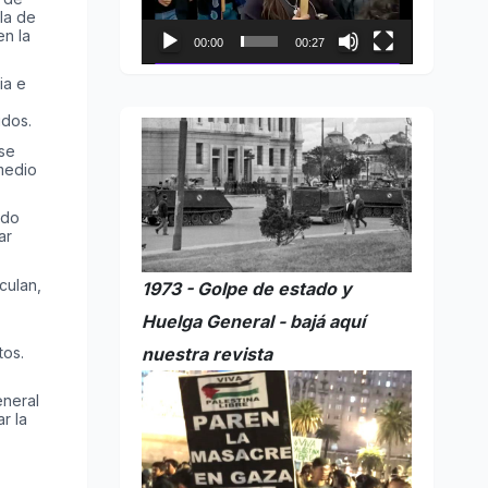
la de
en la
00:00
00:27
ia e
idos.
se
medio
ido
ar
culan,
1973 - Golpe de estado y
Huelga General - bajá aquí
tos.
nuestra revista
eneral
r la