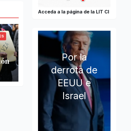
Acceda a la página de la LIT CI
ES
Por la
ión
derrota de
EEUU e
Israel