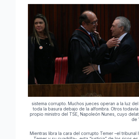
sistema corrupto. Muchos jueces operan a la luz de
toda la basura debajo de la alfombra. Otros todaví
propio ministro del TSE, Napoleón Nunes, cuyo delat
de 
Mientras libra la cara del corrupto Temer –el tribuna
Temer y su cuadrilla–, esta “justicia” de los ricos 