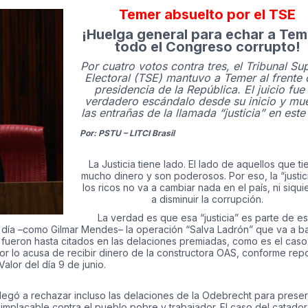
Temer absuelto por el TSE
¡Huelga general para echar a Tem
todo el Congreso corrupto!
Por cuatro votos contra tres, el Tribunal Su
Electoral (TSE) mantuvo a Temer al frente 
presidencia de la República. El juicio fue
verdadero escándalo desde su inicio y mu
las entrañas de la llamada “justicia” en este
Por: PSTU – LITCI Brasil
La Justicia tiene lado. El lado de aquellos que t
mucho dinero y son poderosos. Por eso, la “justic
los ricos no va a cambiar nada en el país, ni siqui
a disminuir la corrupción.
La verdad es que esa “justicia” es parte de es
l día –como Gilmar Mendes– la operación “Salva Ladrón” que va a ba
a fueron hasta citados en las delaciones premiadas, como es el caso
or lo acusa de recibir dinero de la constructora OAS, conforme repo
Valor del día 9 de junio.
l llegó a rechazar incluso las delaciones de la Odebrecht para prese
es implacable contra el pueblo pobre y trabajador. El caso del catado