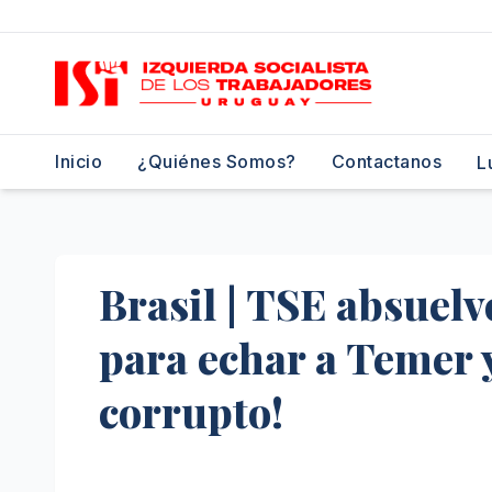
Saltar
al
contenido
Inicio
¿Quiénes Somos?
Contactanos
L
Brasil | TSE absuel
para echar a Temer 
corrupto!