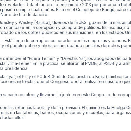
nte revelador. Rafael fue preso en junio de 2013 por portar una botel
su prisión cumple cuatro años. Está en el Complejo de Bangú, cárcel 
Norte de Rio de Janeiro.
oesley y Wesley [Batista], dueños de la JBS, gozan de la más ampl
on con base en la corrupción y compra de políticos. Incluso así, no
 robado de los cofres públicos en sus mansiones, en los Estados Un
. Está lleno de corruptos comprados por las empresas y bancos. E
s y el pueblo pobre y ahora están robando nuestros derechos por 
e defender el “Fuera Temer” y “Directas Ya”, los abogados del part
ta Dilma-Temer. En la práctica, se aliaron al PMDB, al PSDB y a Gilm
la presidencia.
rectas ya”, el PT y el PCdoB (Partido Comunista do Brasil) también arti
ecciones indirectas que el Congreso podrá realizar en caso de que
 sacarlo nosotros y llevárnoslo junto con este Congreso de corrup
n las reformas laboral y de la previsión. El camino es la Huelga G
rmas en las fábricas, barrios, ocupaciones y escuelas, para organiza
 todos ellos!