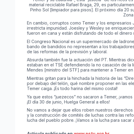
material reciclable Rafael Braga, 29, es particularme
Pinho Sol [limpiador para pisos]. El próximo día 20 
Zona 
En cambio, corruptos como Temer y los empresarios J
irrestricta impunidad. Joesley y Wesley se enriquecier
fueron en cana y están disfrutando de todo el dinero
El Congreso Nacional es un supermercado de ladrones
bando de bandidos no representan a los trabajadore
de las reformas de la previsión y laboral.
Absurda también fue la actuación del PT. Mientras dic
estaban en el TSE defendiendo la no casación de la lis
Mendes [ministro del STF] para mantener a Temer en 
Mientras gritan para la hinchada la historia de las “Di
por debajo del telón, qué nombre proponer en las el
Temer caiga. ¡Es todo harina del mismo costal!
Ya que estos “juezecos” no sacaron a Temer, ¡vamos a
¡El día 30 de junio, Huelga General a ellos!
No vamos a dejar que ellos roben nuestros derechos co
y la construcción de comités de luchas contra las refo
lucha del pueblo pobre. ¡Vamos a la lucha para sacar a
Artículo publicado en
www.pstu.org.br