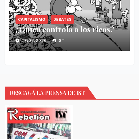
CAPITALISMO
DEBATES
¿Quién controla a los ricos?
23/07/2026
IST
DESCAGÁ LA PRENSA DE IST