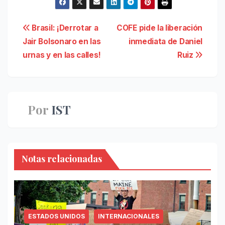
Navegación
Brasil: ¡Derrotar a
COFE pide la liberación
Jair Bolsonaro en las
inmediata de Daniel
de
urnas y en las calles!
Ruiz
entradas
Por
IST
Notas relacionadas
ESTADOS UNIDOS
INTERNACIONALES