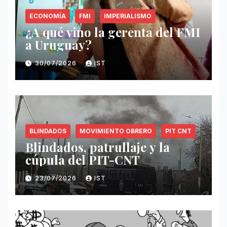
ECONOMÍA
FMI
IMPERIALISMO
¿A qué vino la gerenta del FMI
a Uruguay?
30/07/2026
IST
BLINDADOS
MOVIMIENTO OBRERO
PIT CNT
Blindados, patrullaje y la
cúpula del PIT-CNT
23/07/2026
IST