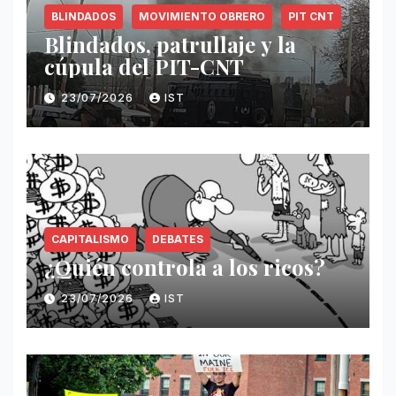
BLINDADOS
MOVIMIENTO OBRERO
PIT CNT
Blindados, patrullaje y la
cúpula del PIT-CNT
23/07/2026
IST
CAPITALISMO
DEBATES
¿Quién controla a los ricos?
23/07/2026
IST