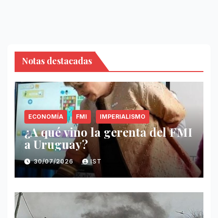
Notas destacadas
ECONOMÍA
FMI
IMPERIALISMO
¿A qué vino la gerenta del FMI
a Uruguay?
30/07/2026
IST