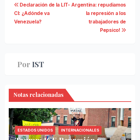
Navegación
Declaración de la LIT-
Argentina: repudiamos
CI: ¿Adónde va
la represión a los
de
Venezuela?
trabajadores de
entradas
Pepsico!
Por
IST
Notas relacionadas
ESTADOS UNIDOS
INTERNACIONALES