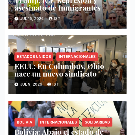
Trump: ICE Represión y
asesinato de Inmigrantes
JUL 15, 2026
IST
ESTADOS UNIDOS
INTERNACIONALES
EEUU: En Columbus, Ohio
nace un nuevo sindicato
JUL 9, 2026
IST
BOLIVIA
INTERNACIONALES
SOLIDARIDAD
Bolivia: Abajo el estado de