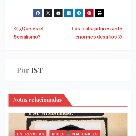
Navegación
¿Qué es el
Los trabajadores ante
Socialismo?
enormes desafíos
de
entradas
Por
IST
Notas relacionadas
ENTREVISTAS
MIDES
NACIONALES