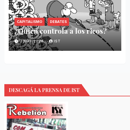
CAPITALISMO
DEBATES
¿Quién controla a los ricos?
23/07/2026
IST
DESCAGÁ LA PRENSA DE IST