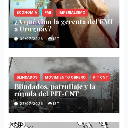
ECONOMÍA
FMI
IMPERIALISMO
¿A qué vino la gerenta del FMI
a Uruguay?
30/07/2026
IST
BLINDADOS
MOVIMIENTO OBRERO
PIT CNT
Blindados, patrullaje y la
cúpula del PIT-CNT
23/07/2026
IST