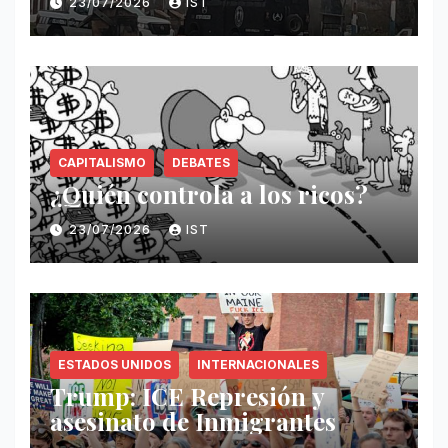
23/07/2026
IST
CAPITALISMO
DEBATES
¿Quién controla a los ricos?
23/07/2026
IST
ESTADOS UNIDOS
INTERNACIONALES
Trump: ICE Represión y
asesinato de Inmigrantes