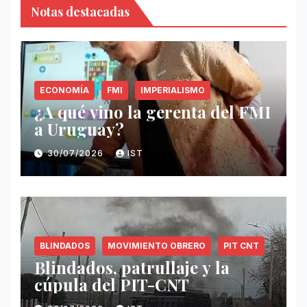
Notas destacadas
ECONOMÍA
FMI
IMPERIALISMO
¿A qué vino la gerenta del FMI
a Uruguay?
30/07/2026
IST
BLINDADOS
MOVIMIENTO OBRERO
PIT CNT
Blindados, patrullaje y la
cúpula del PIT-CNT