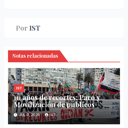
entradas
Por
IST
Notas relacionadas
IST
10 años de recortes: Paro y
Movilización de públicos
JUL 9, 2026
IST