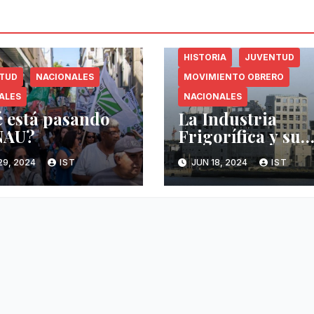
HISTORIA
JUVENTUD
TUD
NACIONALES
MOVIMIENTO OBRERO
ALES
NACIONALES
 está pasando
La Industria
NAU?
Frigorífica y su
historia
29, 2024
IST
JUN 18, 2024
IST