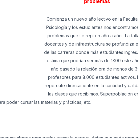
problemas
Comienza un nuevo año lectivo en la Facult
Psicología y los estudiantes nos encontramo
problemas que se repiten año a año. La falt
docentes y de infraestructura se profundiza 
de las carreras donde más estudiantes ingres
estima que podrían ser más de 1800 este año
año pasado la relación era de menos de 
profesores para 8.000 estudiantes activos. 
repercute directamente en la cantidad y cali
las clases que recibimos. Superpoblación en
ara poder cursar las materias y prácticas, etc.
acer malabares para poder cursar la carrera. Antes que nada para 