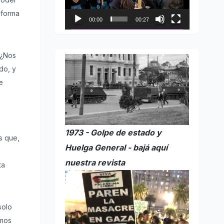
 forma
00:00
00:27
 ¿Nos
do, y
e
1973 - Golpe de estado y
s que,
Huelga General - bajá aquí
nuestra revista
ta
solo
emos