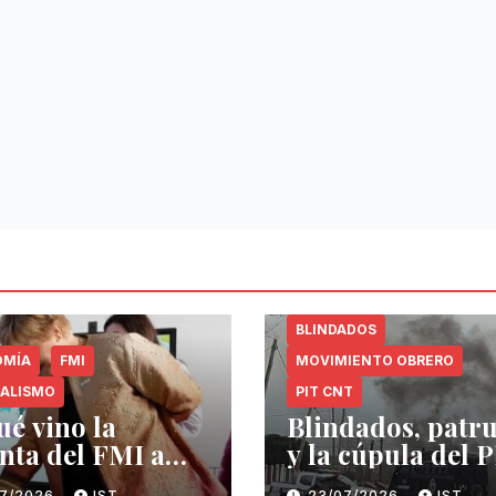
BLINDADOS
OMÍA
FMI
MOVIMIENTO OBRERO
IALISMO
PIT CNT
ué vino la
Blindados, patru
nta del FMI a
y la cúpula del P
guay?
CNT
07/2026
IST
23/07/2026
IST