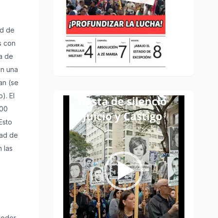
ad de
s con
a de
en una
an (se
). El
Reproductor
300
de
Esto
vídeo
dad de
 las
poder