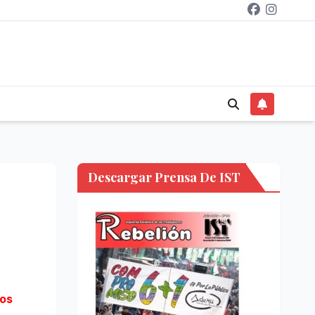
Descargar Prensa De IST
jos