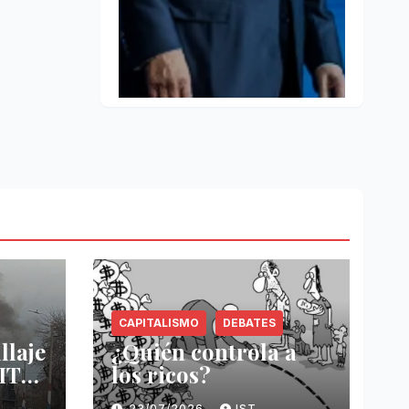
CAPITALISMO
DEBATES
llaje
¿Quién controla a
IT-
los ricos?
23/07/2026
IST