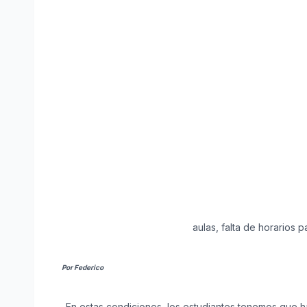
aulas, falta de horarios p
Por Federico
En estas condiciones, los estudiantes tenemos que h