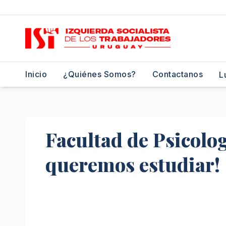
Saltar
al
contenido
Inicio
¿Quiénes Somos?
Contactanos
L
Facultad de Psicolo
queremos estudiar!