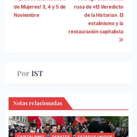
Navegación
de Mujeres! 3, 4 y 5 de
rusa de «El Veredicto
de
Noviembre
de la Historia». El
entradas
estalinismo y la
restauración capitalista
Por
IST
Notas relacionadas
CAPITALISMO
DEBATES
ESTADOS UNIDOS