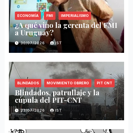
ECONOMÍA
FMI
IMPERIALISMO
¿A qué vino la gerenta del FMI
a Uruguay?
30/07/2026
IST
BLINDADOS
MOVIMIENTO OBRERO
PIT CNT
Blindados, patrullaje y la
cúpula del PIT-CNT
23/07/2026
IST