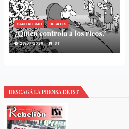
CAPITALISMO
DEBATES
¿Quién controla a los ricos?
23/07/2026
IST
DESCAGÁ LA PRENSA DE IST