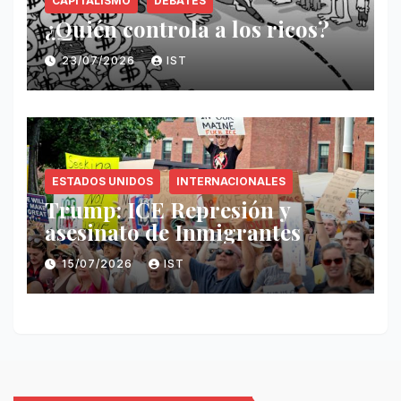
CAPITALISMO
DEBATES
¿Quién controla a los ricos?
23/07/2026
IST
ESTADOS UNIDOS
INTERNACIONALES
Trump: ICE Represión y
asesinato de Inmigrantes
15/07/2026
IST