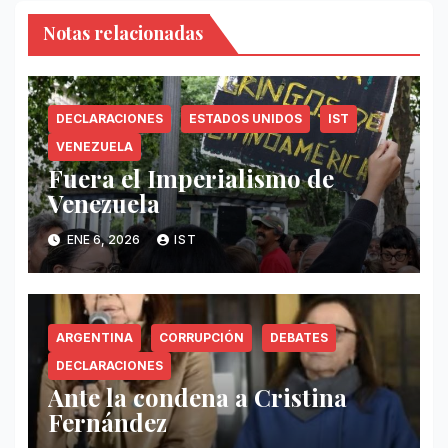
Notas relacionadas
DECLARACIONES
ESTADOS UNIDOS
IST
VENEZUELA
Fuera el Imperialismo de
Venezuela
ENE 6, 2026
IST
ARGENTINA
CORRUPCIÓN
DEBATES
DECLARACIONES
Ante la condena a Cristina
Fernández