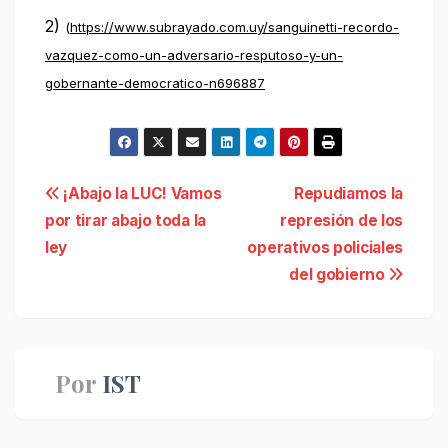
2)
(
https://www.subrayado.com.uy/sanguinetti-recordo-
vazquez-como-un-adversario-resputoso-y-un-
gobernante-democratico-n696887
Navegación
¡Abajo la LUC! Vamos
Repudiamos la
por tirar abajo toda la
represión de los
de
ley
operativos policiales
entradas
del gobierno
Por
IST