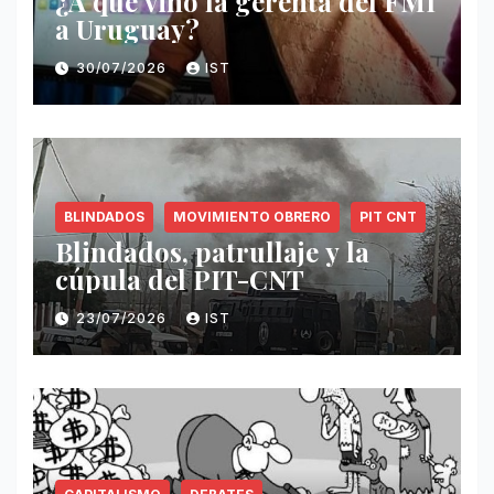
¿A qué vino la gerenta del FMI
a Uruguay?
30/07/2026
IST
BLINDADOS
MOVIMIENTO OBRERO
PIT CNT
Blindados, patrullaje y la
cúpula del PIT-CNT
23/07/2026
IST